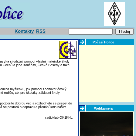
Kontakty
RSS
Počasí Holice
 jazyka si udržují pomocí vlastní mateřské školy
zu Čechů a jeho součásti, České Besedy a také
ivedl na myšlenku, jak pomoci zachovat český
ě rodiče, tak pro školáky základní školy.
 podpoříte dobrou věc a rozhodnete se přispět do
rá se postará o dopravu a předání knih našim
Webkamera
radioklub OK1KHL