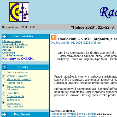
"Holice 2026": 21.–22. 8.
Dnešní datum: 09. 08. 2026
Hlavní nabídka
Radioklub OK1KHL organizuje sbí
Hlavní stránka
Vydáno dne 06. 08. 2005 (9276 přečtení)
Fotografická galerie
Zajímavé odkazy
Ankety
Download
Víte, že v Chorvatsku žijí již přes 200 let Češ
Zasílání novinek
„Ferdy Mravence“ a základní školy „Jana Amos
Kontakty na OK1KHL
knihovny Františka Burijana? A při Svazu Čech
Rubriky
Dění v radioklubu
Vysílání, Závody
Právě návštěva knihovny a rozhovor s jejich pra
Mezinárodní setkání
jazyk právě v Daruvaru a jeho okolí. Knihovna má
Packet Radio
Radioklub OK1KHL Holice se proto rozhodl udělat
Kurz operátorů
Sbírka se netýká pouze knih, ale i časopisů příp
CB sekce
naší sbírky, můžete tak učinit v průběhu srpnové
PLC / BPL
přátelům v Daruvaru. Knížky můžete také předat
Z historie rádia
Zajímavosti
Nezařazené
Děti a mládež
Související články:
Pozvánka na výroční členskou schůzi
(21.01.2020)
FotoGalerie
Pozvánka na výroční členskou schůzi
(12.01.2019)