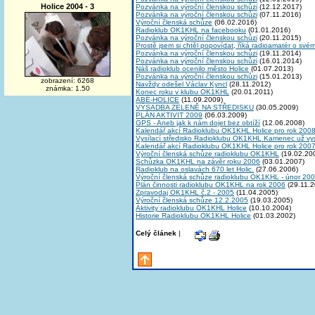
Holice 2004 - 3
Pozvánka na výroční členskou schůzi
(12.12.2017)
Pozvánka na výroční členskou schůzi
(07.11.2016)
Výroční členská schůze
(06.02.2016)
Radioklub OK1KHL na facebooku
(01.01.2016)
Pozvánka na výroční členskou schůzi
(20.11.2015)
Prostě jsem si chtěl popovídat, říká radioamatér o své
Pozvánka na výroční členskou schůzi
(19.11.2014)
Pozvánka na výroční členskou schůzi
(16.01.2014)
Náš radioklub ocenilo město Holice
(01.07.2013)
Pozvánka na výroční členskou schůzi
(15.01.2013)
zobrazení: 6268
Navždy odešel Václav Kyncl
(28.11.2012)
známka: 1.50
Konec roku v klubu OK1KHL
(20.01.2011)
ABÉ-HOLICE
(11.09.2009)
VÝSADBA ZELENĚ NA STŘEDISKU
(30.05.2009)
PLÁN AKTIVIT 2009
(06.03.2009)
GPS - Aneb jak k nám dojet bez obtíží
(12.06.2008)
Kalendář akcí Radioklubu OK1KHL Holice pro rok 200
Vysílací středisko Radioklubu OK1KHL Kamenec už vys
Kalendář akcí Radioklubu OK1KHL Holice pro rok 200
Výroční členská schůze radioklubu OK1KHL
(19.02.20
Schůzka OK1KHL na závěr roku 2006
(03.01.2007)
Radioklub na oslavách 670 let Holic.
(27.06.2006)
Výroční členská schůze radioklubu OK1KHL - únor 20
Plán činnosti radioklubu OK1KHL na rok 2006
(29.11.2
Zpravodaj OK1KHL č.2 - 2005
(11.04.2005)
Výroční členská schůze 12.2.2005
(19.03.2005)
Aktivity radioklubu OK1KHL Holice
(10.10.2004)
Historie Radioklubu OK1KHL Holice
(01.03.2002)
Celý článek
|