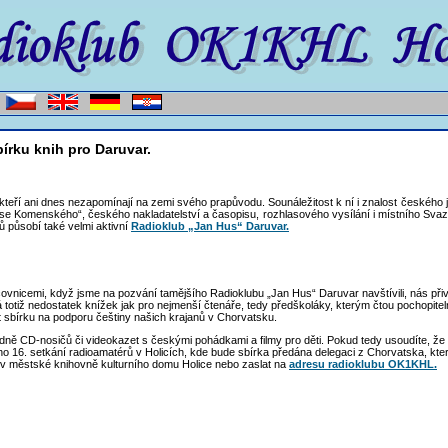
rku knih pro Daruvar.
i, kteří ani dnes nezapomínají na zemi svého prapůvodu. Sounáležitost k ní i znalost českého
e Komenského“, českého nakladatelství a časopisu, rozhlasového vysílání i místního Sva
ů působí také velmi aktivní
Radioklub „Jan Hus“ Daruvar.
covnicemi, když jsme na pozvání tamějšího Radioklubu „Jan Hus“ Daruvar navštívili, nás př
 totiž nedostatek knížek jak pro nejmenší čtenáře, tedy předškoláky, kterým čtou pochopiteln
 sbírku na podporu češtiny našich krajanů v Chorvatsku.
adně CD-nosičů či videokazet s českými pohádkami a filmy pro děti. Pokud tedy usoudíte, že
ho 16. setkání radioamatérů v Holicích, kde bude sbírka předána delegaci z Chorvatska, kte
 v městské knihovně kulturního domu Holice nebo zaslat na
adresu radioklubu OK1KHL.