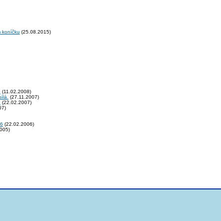
m koníčku
(25.08.2015)
8
(11.02.2008)
ílá.
(27.11.2007)
7
(22.02.2007)
07)
06
(22.02.2006)
005)