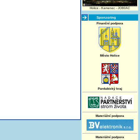
Holice - Kamenec - JO80AC
Sponzoring
Finanční podpora
Město Holice
Pardubický kraj
Materiální podpora
Materiální podpora