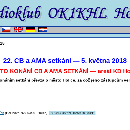
018
22. CB a AMA setkání — 5. května 2018
TO KONÁNÍ CB A AMA SETKÁNÍ — areál KD Ho
konáním setkání převzalo město Holice, za což jeho zástupcům ve
ích
(Holubova 768, 534 01 Holice),
50°4'14.488"N, 15°59'18.684"E
.