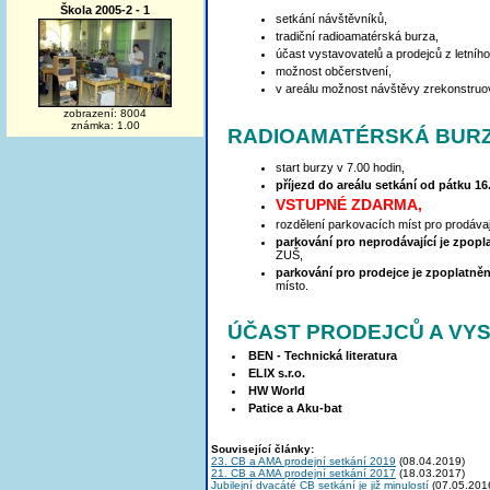
Škola 2005-2 - 1
setkání návštěvníků,
tradiční radioamatérská burza,
účast vystavovatelů a prodejců z letníh
možnost občerstvení,
v areálu možnost návštěvy zrekonstruo
zobrazení: 8004
známka: 1.00
RADIOAMATÉRSKÁ BUR
start burzy v 7.00 hodin,
příjezd do areálu setkání od pátku 16
VSTUPNÉ ZDARMA,
rozdělení parkovacích míst pro prodávaj
parkování pro neprodávající je zpop
ZUŠ,
parkování pro prodejce je zpoplatně
místo.
ÚČAST PRODEJCŮ A VY
BEN - Technická literatura
ELIX s.r.o.
HW World
Patice a Aku-bat
Související články:
23. CB a AMA prodejní setkání 2019
(08.04.2019)
21. CB a AMA prodejní setkání 2017
(18.03.2017)
Jubilejní dvacáté CB setkání je již minulostí
(07.05.201