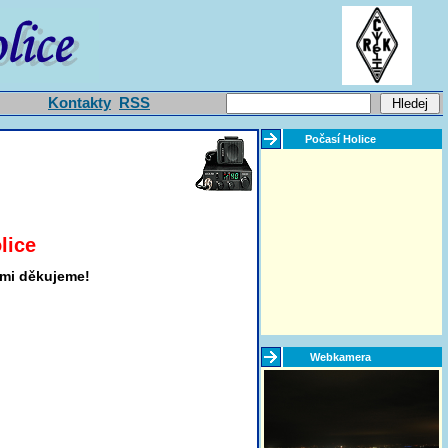
Kontakty
RSS
Počasí Holice
lice
lmi děkujeme!
Webkamera