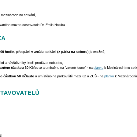
o mezinárodního setkání,
vaného muzea cestovatele Dr. Emila Holuba.
ZA
.00 hodin, přespání v areálu setkání (z pátka na sobotu) je možné
,
ící a návštěvníky, kteří prodávat nebudou,
latněno částkou 30 Kč/auto
a umístěno na "zelené louce" - na
plánku
k Mezinárodnímu setká
no částkou 50 Kč/auto
a umístěno na parkoviště mezi KD a ZUŠ - na
plánku
k Mezinárodním
STAVOVATELŮ
6)