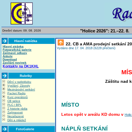
"Holice 2026": 21.–22. 8.
Dnešní datum: 09. 08. 2026
Hlavní nabídka
22. CB a AMA prodejní setkání 2
Hlavní stránka
Vydáno dne 17. 04. 2018 (6228 přečtení)
Fotografická galerie
Zajímavé odkazy
Ankety
Download
Zasílání novinek
Kontakty na OK1KHL
MÍS
Rubriky
Záštitu nad 
Dění v radioklubu
Vysílání, Závody
Mezinárodní setkání
Packet Radio
Kurz operátorů
CB sekce
MÍSTO
PLC / BPL
Z historie rádia
Zajímavosti
Letos opět v areálu KD domu v
Holic
Nezařazené
Děti a mládež
NÁPLŇ SETKÁNÍ
FotoGalerie