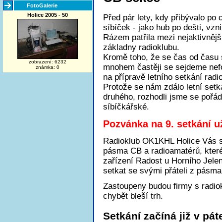
FotoGalerie
Holice 2005 - 50
Před pár lety, kdy přibývalo po 
síbíček - jako hub po dešti, vz
Rázem patřila mezi nejaktivnější
základny radioklubu.
Kromě toho, že se čas od času 
zobrazení: 6232
mnohem častěji se sejdeme nefo
známka: 0
na přípravě letního setkání radi
Protože se nám zdálo letní setk
druhého, rozhodli jsme se pořáda
síbíčkářské.
Pozvánka na 9. setkání 
Radioklub OK1KHL Holice Vás sr
pásma CB a radioamatérů, kter
zařízení Radost u Horního Jelen
setkat se svými přáteli z pásma
Zastoupeny budou firmy s radio
chybět bleší trh.
Setkání začíná již v pát