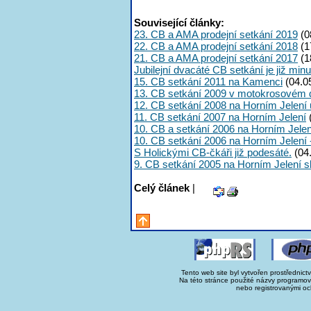
Související články:
23. CB a AMA prodejní setkání 2019
(0
22. CB a AMA prodejní setkání 2018
(1
21. CB a AMA prodejní setkání 2017
(1
Jubilejní dvacáté CB setkání je již minu
15. CB setkání 2011 na Kamenci
(04.0
13. CB setkání 2009 v motokrosovém
12. CB setkání 2008 na Horním Jelení 
11. CB setkání 2007 na Horním Jelení
10. CB a setkání 2006 na Horním Jelen
10. CB setkání 2006 na Horním Jelení -
S Holickými CB-čkáři již podesáté.
(04
9. CB setkání 2005 na Horním Jelení s
Celý článek
|
Tento web site byl vytvořen prostřednict
Na této stránce použité názvy programo
nebo registrovanými oc