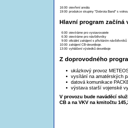
16:00
otevření areálu
19:00
produkce skupiny "Dobrota Band" s volnou
Hlavní program začíná v
6:00
otevíráme pro vystavovatele
6:30
otevíráme pro návštěvníky
9:00
oficiální zahájení s přivítáním návštěvníků
10:00
zahájení CB-desetiboje.
13:00
vyhlášení výsledků desetiboje
Z doprovodného progr
ukázkový provoz METEO
vysílání na amatérských 
datová komunikace PACK
výstava starší vojenské vy
V provozu bude naváděcí služ
CB a na VKV na kmitočtu 145