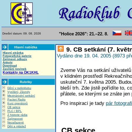
"Holice 2026": 21.–22. 8.
Dnešní datum: 09. 08. 2026
Hlavní nabídka
9. CB setkání (7. květ
Hlavní stránka
Vydáno dne 19. 04. 2005 (8973 př
Fotografická galerie
Zajímavé odkazy
Ankety
Download
Zasílání novinek
Zveme Vás na setkání uživatelů
Kontakty na OK1KHL
v klidném prostředí Rekreačníh
uskuteční 7. května 2005. Budou
Rubriky
bleší trh. Zde jistě pořídíte to,
Dění v radioklubu
Vysílání, Závody
přátele, se kterými se znáte jen
Mezinárodní setkání
Packet Radio
Pro inspiraci je tady
pár fotografi
Kurz operátorů
CB sekce
PLC / BPL
Z historie rádia
Zajímavosti
Nezařazené
Děti a mládež
CB sekce