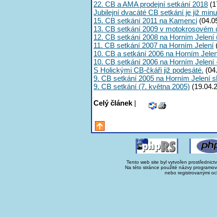
22. CB a AMA prodejní setkání 2018
(1
Jubilejní dvacáté CB setkání je již minu
15. CB setkání 2011 na Kamenci
(04.0
13. CB setkání 2009 v motokrosovém
12. CB setkání 2008 na Horním Jelení 
11. CB setkání 2007 na Horním Jelení
10. CB a setkání 2006 na Horním Jelen
10. CB setkání 2006 na Horním Jelení -
S Holickými CB-čkáři již podesáté.
(04
9. CB setkání 2005 na Horním Jelení s
9. CB setkání (7. května 2005)
(19.04.
Celý článek
|
Tento web site byl vytvořen prostřednict
Na této stránce použité názvy programo
nebo registrovanými oc