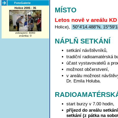
FotoGalerie
Holice 2005 - 35
MÍSTO
Letos nově v areálu K
Holice),
50°4'14.488"N, 15°59'
zobrazení: 6060
známka: 0
NÁPLŇ SETKÁNÍ
setkání návštěvníků,
tradiční radioamatérská b
účast vystavovatelů a pro
možnost občerstvení,
v areálu možnost návštěv
Dr. Emila Holuba.
RADIOAMATÉRSK
start burzy v 7.00 hodin,
příjezd do areálu setkán
setkání (z pátka na sobo