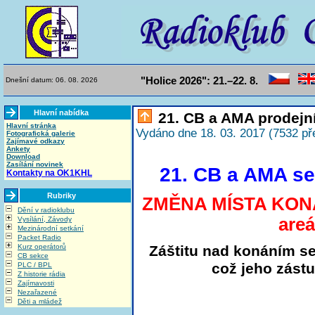
"Holice 2026": 21.–22. 8.
Dnešní datum: 06. 08. 2026
Hlavní nabídka
21. CB a AMA prodejní
Hlavní stránka
Vydáno dne 18. 03. 2017 (7532 př
Fotografická galerie
Zajímavé odkazy
Ankety
Download
Zasílání novinek
21. CB a AMA se
Kontakty na OK1KHL
Rubriky
ZMĚNA MÍSTA KON
Dění v radioklubu
areá
Vysílání, Závody
Mezinárodní setkání
Packet Radio
Záštitu nad konáním se
Kurz operátorů
CB sekce
což jeho zást
PLC / BPL
Z historie rádia
Zajímavosti
Nezařazené
Děti a mládež