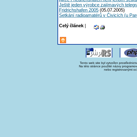
Ještě jeden výrobce zajímavých telegra
Fridrichshafen 2005
(05.07.2005)
Setkání radioamatérů v Čivicích (u Par
Celý článek
|
Tento web site byl vytvořen prostřednict
Na této stránce použité názvy programo
nebo registrovanými oc