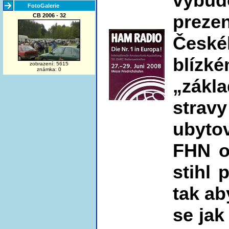
vybud
FotoGalerie
preze
CB 2006 - 32
České
blí
zobrazení: 5615
známka: 0
„zákl
stra
ubyto
FHN o
stihl 
tak ab
se jak