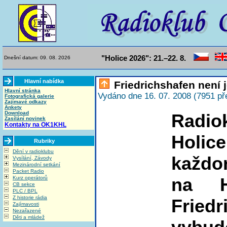
"Holice 2026": 21.–22. 8.
Dnešní datum: 09. 08. 2026
Hlavní nabídka
Friedrichshafen není j
Hlavní stránka
Vydáno dne 16. 07. 2008 (7951 př
Fotografická galerie
Zajímavé odkazy
Ankety
Download
Radi
Zasílání novinek
Kontakty na OK1KHL
Holi
Rubriky
Dění v radioklubu
každor
Vysílání, Závody
Mezinárodní setkání
Packet Radio
na 
Kurz operátorů
CB sekce
PLC / BPL
Z historie rádia
Friedr
Zajímavosti
Nezařazené
Děti a mládež