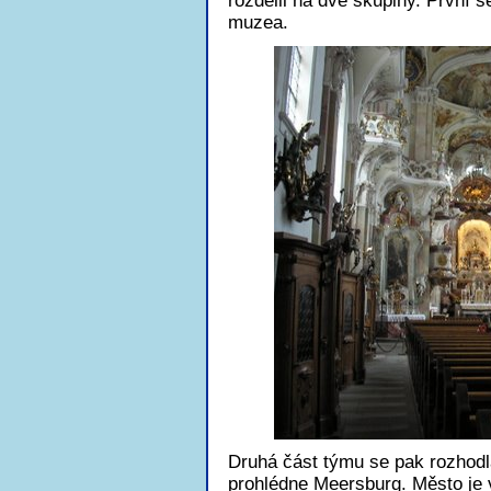
rozdělil na dvě skupiny. První 
muzea.
Druhá část týmu se pak rozhodla
prohlédne Meersburg. Město je v