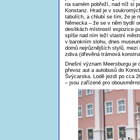
na samém pobřeží, nad níž si po
Konstanz. Hrad je v soukromých
tabulích, a chlubí se tím, že j
Německa – že se v něm bydlí od 
desítkách místností expozice p
spíše nad ním leží vlastní měst
v barokním slohu, dnes museum.
domů nejrůznějších stylů, mezi
zdiva (dřevěná trámová konstru
Dnešní význam Meersburgu je dá
převoz aut a autobusů do Konst
Švýcarska. Lodě jezdí po cca 2
– jsou zařízené pro obousměrno