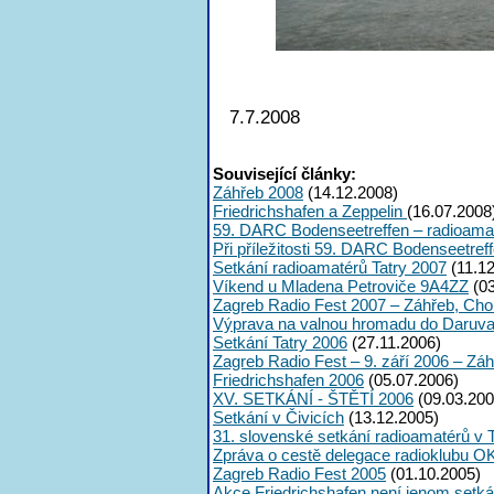
7.7.2008
Související články:
Záhřeb 2008
(14.12.2008)
Friedrichshafen a Zeppelin
(16.07.2008
59. DARC Bodenseetreffen – radioama
Při příležitosti 59. DARC Bodenseetre
Setkání radioamatérů Tatry 2007
(11.12
Víkend u Mladena Petroviče 9A4ZZ
(03
Zagreb Radio Fest 2007 – Záhřeb, Cho
Výprava na valnou hromadu do Daruva
Setkání Tatry 2006
(27.11.2006)
Zagreb Radio Fest – 9. září 2006 – Zá
Friedrichshafen 2006
(05.07.2006)
XV. SETKÁNÍ - ŠTĚTÍ 2006
(09.03.200
Setkání v Čivicích
(13.12.2005)
31. slovenské setkání radioamatérů v 
Zpráva o cestě delegace radioklubu O
Zagreb Radio Fest 2005
(01.10.2005)
Akce Friedrichshafen není jenom setká