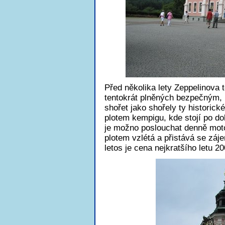
Před několika lety Zeppelinova 
tentokrát plněných bezpečným,
shořet jako shořely ty historick
plotem kempigu, kde stojí po do
je možno poslouchat denně moto
plotem vzlétá a přistává se záje
letos je cena nejkratšího letu 2