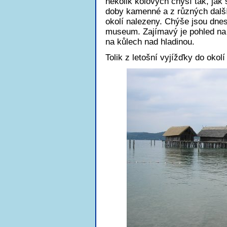
několik kolových chýší tak, jak 
doby kamenné a z různých další
okolí nalezeny. Chýše jsou dne
museum. Zajímavý je pohled na 
na kůlech nad hladinou.
Tolik z letošní vyjížďky do okol