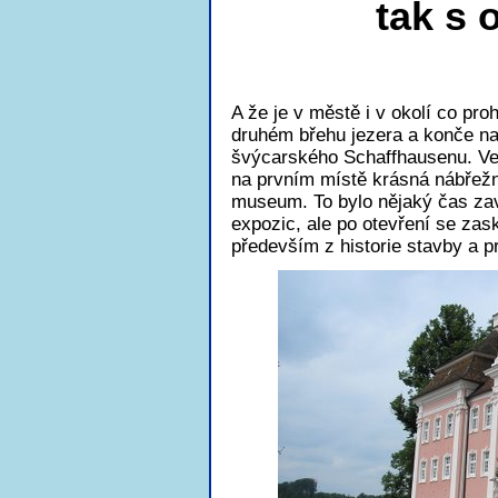
tak s 
A že je v městě i v okolí co pr
druhém břehu jezera a konče n
švýcarského Schaffhausenu. Ve 
na prvním místě krásná nábřežn
museum. To bylo nějaký čas zav
expozic, ale po otevření se zas
především z historie stavby a p