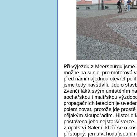
Při výjezdu z Meersburgu jsme s
možné na silnici pro motorová vo
před námi najednou otevřel pohl
jsme tedy navštívili. Jde o stav
Zvenčí láká svým umístěním nad
sochařskou i malířskou výzdobo
propagačních letácích je uvedeno
polemizovat, protože jde prostě 
nějakým sloupořadím. Historie ko
postavena jeho nejstarší verze.
z opatství Salem, kteří se o kos
přístupný, jen u vchodu jsou u