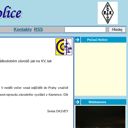
Kontakty
RSS
Počasí Holice
krátkodobém závodě jak na KV, tak
. V neděli večer snad odjížděli do Prahy značně
nosti opravdu závodního vysílání z Kamence. Dík
Webkamera
Sveta OK1VEY