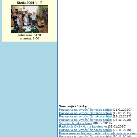
Škola 2004-1 - 7
zobrazení: 6470
známka: 2.00
Související články:
Pozvánka na výroční členskou schůzi
(21.01.2020)
Pozvánka na výroční členskou schůzi
(12.01.2019)
Pozvánka na výroční členskou schůzi
(12.12.2017)
Pozvánka na výroční členskou schůzi
(07.11.2016)
Výroční členská schůze
(06.02.2016)
Radioklub OK1KHL na facebooku
(01.01.2016)
Pozvánka na výroční členskou schůzi
(20.11.2015)
Prostě jsem si chtěl popovídat, říká radioamatér o své
Pozvánka na výroční členskou schůzi
(19.11.2014)