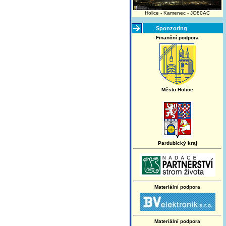
Holice - Kamenec - JO80AC
Sponzoring
Finanční podpora
Město Holice
Pardubický kraj
Materiální podpora
Materiální podpora