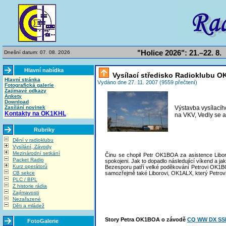
"Holice 2026": 21.–22. 8.
Dnešní datum: 07. 08. 2026
Hlavní nabídka
Vysílací středisko Radioklubu O
Hlavní stránka
Vydáno dne 27. 11. 2007 (9559 přečtení)
Fotografická galerie
Zajímavé odkazy
Ankety
Download
Zasílání novinek
Výstavba vysílacíh
Kontakty na OK1KHL
na VKV, Vedly se a
Rubriky
Dění v radioklubu
Vysílání, Závody
Mezinárodní setkání
Činu se chopil Petr OK1BOA za asistence Libora
Packet Radio
spokojeni. Jak to dopadlo následující víkend a ja
Kurz operátorů
Bezesporu patří velké poděkování Petrovi OK1BO
CB sekce
samozřejmě také Liborovi, OK1ALX, který Petrovi 
PLC / BPL
Z historie rádia
Zajímavosti
Nezařazené
Děti a mládež
Story Petra OK1BOA o závodě
CQ WW DX SS
FotoGalerie