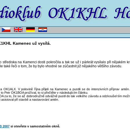
K1KHL Kamenec už vysílá.
o střediska na Kamenci dosti pokročila a tak se už i párkrát vysílalo při nějakém 
le také řeči o tom, že by bylo vhodné se zúčastnit již nějakého většího závodu.
 OK1ALX. V polovině října přijeli na Kamenec a pustili se do intenzivních příprav antén
k to Petr OK1BOA prožíval, to si přečtěte v následujícím článku.
A za to, že se až dobrodružně odvážně pustil do tak velkého závodu a odzkoušel tím mož
asistoval při stavbě a nastavování antén.
B 2007
si otevřete v samostatném okně.