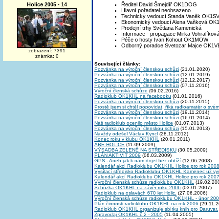
Holice 2005 - 14
Ředitel David Šmejdíř OK1DOG
Hlavní pořadatel neobsazeno
Technický vedoucí Standa Vaněk OK1S
Ekonomický vedoucí Alena Vaňková O
Prodejní trhy Světlana Kamenická
Informace - propagace Mirka Vohralíkov
Péče o hosty Ivan Kohout OK1MOW
Odborný poradce Svetozar Majce OK1V
zobrazení: 7391
známka: 0
Související články:
Pozvánka na výroční členskou schůzi
(21.01.2020)
Pozvánka na výroční členskou schůzi
(12.01.2019)
Pozvánka na výroční členskou schůzi
(12.12.2017)
Pozvánka na výroční členskou schůzi
(07.11.2016)
Výroční členská schůze
(06.02.2016)
Radioklub OK1KHL na facebooku
(01.01.2016)
Pozvánka na výroční členskou schůzi
(20.11.2015)
Prostě jsem si chtěl popovídat, říká radioamatér o své
Pozvánka na výroční členskou schůzi
(19.11.2014)
Pozvánka na výroční členskou schůzi
(16.01.2014)
Náš radioklub ocenilo město Holice
(01.07.2013)
Pozvánka na výroční členskou schůzi
(15.01.2013)
Navždy odešel Václav Kyncl
(28.11.2012)
Konec roku v klubu OK1KHL
(20.01.2011)
ABÉ-HOLICE
(11.09.2009)
VÝSADBA ZELENĚ NA STŘEDISKU
(30.05.2009)
PLÁN AKTIVIT 2009
(06.03.2009)
GPS - Aneb jak k nám dojet bez obtíží
(12.06.2008)
Kalendář akcí Radioklubu OK1KHL Holice pro rok 200
Vysílací středisko Radioklubu OK1KHL Kamenec už vys
Kalendář akcí Radioklubu OK1KHL Holice pro rok 200
Výroční členská schůze radioklubu OK1KHL
(19.02.20
Schůzka OK1KHL na závěr roku 2006
(03.01.2007)
Radioklub na oslavách 670 let Holic.
(27.06.2006)
Výroční členská schůze radioklubu OK1KHL - únor 20
Plán činnosti radioklubu OK1KHL na rok 2006
(29.11.2
Radioklub OK1KHL organizuje sbírku knih pro Daruvar.
Zpravodaj OK1KHL č.2 - 2005
(11.04.2005)