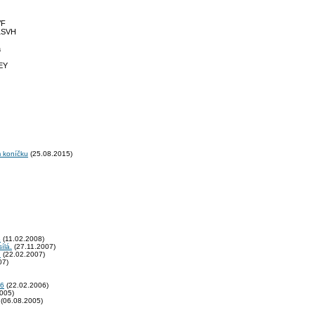
VF
K1SVH
á
EY
m koníčku
(25.08.2015)
8
(11.02.2008)
ílá.
(27.11.2007)
7
(22.02.2007)
07)
06
(22.02.2006)
005)
(06.08.2005)