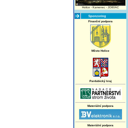
Holice - Kamenec - JO80AC
Sponzoring
Finanční podpora
Město Holice
Pardubický kraj
Materiální podpora
Materiální podpora