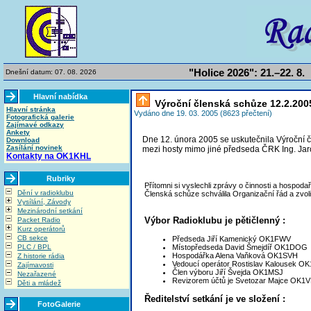
"Holice 2026": 21.–22. 8.
Dnešní datum: 07. 08. 2026
Hlavní nabídka
Výroční členská schůze 12.2.200
Hlavní stránka
Vydáno dne 19. 03. 2005 (8623 přečtení)
Fotografická galerie
Zajímavé odkazy
Ankety
Dne 12. února 2005 se uskutečnila Výroční č
Download
Zasílání novinek
mezi hosty mimo jiné předseda ČRK Ing. Jar
Kontakty na OK1KHL
Rubriky
Přítomni si vyslechli zprávy o činnosti a hospod
Dění v radioklubu
Členská schůze schválila Organizační řád a zvolil
Vysílání, Závody
Mezinárodní setkání
Výbor Radioklubu je pětičlenný :
Packet Radio
Kurz operátorů
CB sekce
Předseda Jiří Kamenický OK1FWV
PLC / BPL
Místopředseda David Šmejdíř OK1DOG
Hospodářka Alena Vaňková OK1SVH
Z historie rádia
Vedoucí operátor Rostislav Kalousek O
Zajímavosti
Člen výboru Jiří Švejda OK1MSJ
Nezařazené
Revizorem účtů je Svetozar Majce OK1
Děti a mládež
Ředitelství setkání je ve složení :
FotoGalerie