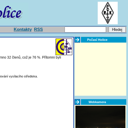
Kontakty
RSS
Počasí Holice
no 32 členů, což je 76 %. Přítomni byli
ování vysílacího střediska.
Webkamera