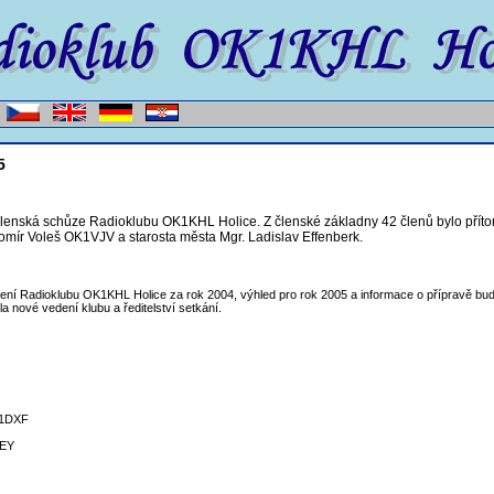
5
lenská schůze Radioklubu OK1KHL Holice. Z členské základny 42 členů bylo přítom
omír Voleš OK1VJV a starosta města Mgr. Ladislav Effenberk.
aření Radioklubu OK1KHL Holice za rok 2004, výhled pro rok 2005 a informace o přípravě bud
a nové vedení klubu a ředitelství setkání.
K1DXF
VEY