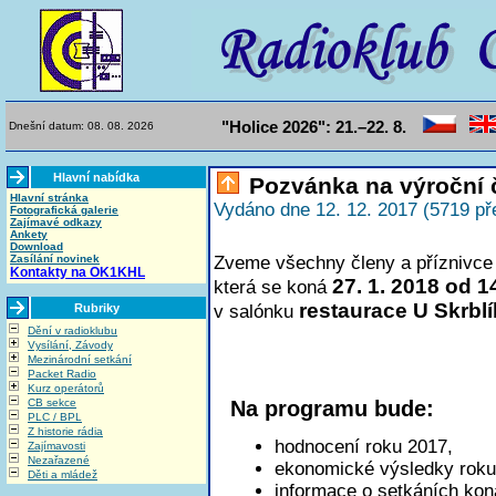
"Holice 2026": 21.–22. 8.
Dnešní datum: 08. 08. 2026
Hlavní nabídka
Pozvánka na výroční 
Hlavní stránka
Vydáno dne 12. 12. 2017 (5719 př
Fotografická galerie
Zajímavé odkazy
Ankety
Download
Zasílání novinek
Zveme všechny členy a příznivce 
Kontakty na OK1KHL
27. 1. 2018 od 1
která se koná
restaurace U Skrbl
Rubriky
v salónku
Dění v radioklubu
Vysílání, Závody
Mezinárodní setkání
Packet Radio
Kurz operátorů
CB sekce
Na programu bude:
PLC / BPL
Z historie rádia
hodnocení roku 2017,
Zajímavosti
Nezařazené
ekonomické výsledky roku 
Děti a mládež
informace o setkáních kona