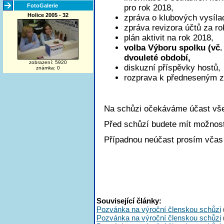
FotoGalerie
pro rok 2018,
Holice 2005 - 32
zpráva o klubových vysíla
zpráva revizora účtů za ro
plán aktivit na rok 2018,
volba Výboru spolku (vč.
dvouleté období,
zobrazení: 5920
diskuzní příspěvky hostů,
známka: 0
rozprava k předneseným 
Na schůzi očekáváme účast vše
Před schůzí budete mít možnos
Případnou neúčast prosím včas
Související články:
Pozvánka na výroční členskou schůzi
Pozvánka na výroční členskou schůzi