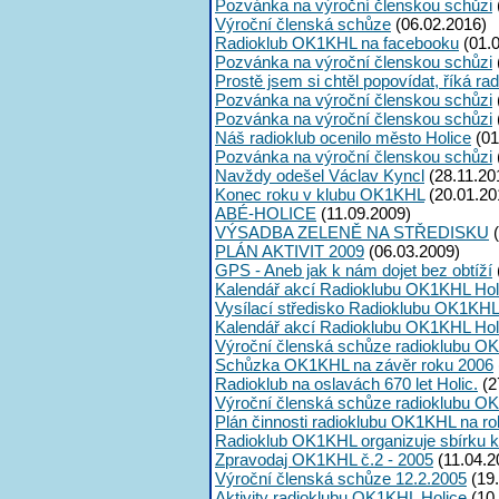
Pozvánka na výroční členskou schůzi
Výroční členská schůze
(06.02.2016)
Radioklub OK1KHL na facebooku
(01.0
Pozvánka na výroční členskou schůzi
Prostě jsem si chtěl popovídat, říká r
Pozvánka na výroční členskou schůzi
Pozvánka na výroční členskou schůzi
Náš radioklub ocenilo město Holice
(01
Pozvánka na výroční členskou schůzi
Navždy odešel Václav Kyncl
(28.11.20
Konec roku v klubu OK1KHL
(20.01.20
ABÉ-HOLICE
(11.09.2009)
VÝSADBA ZELENĚ NA STŘEDISKU
(
PLÁN AKTIVIT 2009
(06.03.2009)
GPS - Aneb jak k nám dojet bez obtíží
Kalendář akcí Radioklubu OK1KHL Holi
Vysílací středisko Radioklubu OK1KHL
Kalendář akcí Radioklubu OK1KHL Holi
Výroční členská schůze radioklubu O
Schůzka OK1KHL na závěr roku 2006
Radioklub na oslavách 670 let Holic.
(2
Výroční členská schůze radioklubu O
Plán činnosti radioklubu OK1KHL na r
Radioklub OK1KHL organizuje sbírku k
Zpravodaj OK1KHL č.2 - 2005
(11.04.2
Výroční členská schůze 12.2.2005
(19.
Aktivity radioklubu OK1KHL Holice
(10.