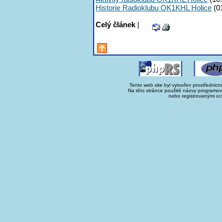
Historie Radioklubu OK1KHL Holice
(0
Celý článek
|
Tento web site byl vytvořen prostřednict
Na této stránce použité názvy programo
nebo registrovanými oc