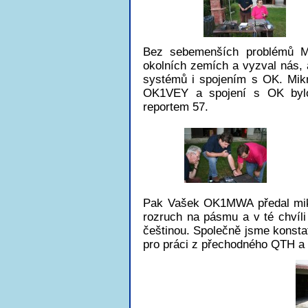
Bez sebemenších problémů Ml
okolních zemích a vyzval nás, 
systémů i spojením s OK. Mik
OK1VEY a spojení s OK bylo
reportem 57.
Pak Vašek OK1MWA předal mikr
rozruch na pásmu a v té chvíli
češtinou. Společně jsme konstat
pro práci z přechodného QTH a 