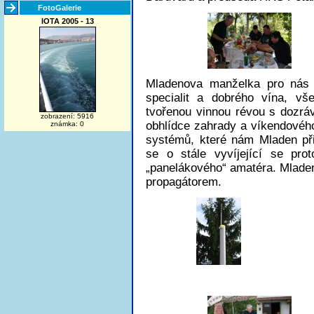
FotoGalerie
IOTA 2005 - 13
Mladenova manželka pro nás p
specialit a dobrého vína, vš
tvořenou vinnou révou s dozrá
zobrazení: 5916
obhlídce zahrady a víkendovéh
známka: 0
systémů, které nám Mladen při
se o stále vyvíjející se pro
„panelákového“ amatéra. Mladen
propagátorem.