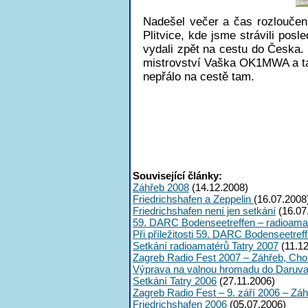
Nadešel večer a čas rozloučení
Plitvice, kde jsme strávili pos
vydali zpět na cestu do Česka. 
mistrovství Vaška OK1MWA a t
nepřálo na cestě tam.
Související články:
Záhřeb 2008
(14.12.2008)
Friedrichshafen a Zeppelin
(16.07.2008
Friedrichshafen není jen setkání
(16.07
59. DARC Bodenseetreffen – radioama
Při příležitosti 59. DARC Bodenseetre
Setkání radioamatérů Tatry 2007
(11.12
Zagreb Radio Fest 2007 – Záhřeb, Cho
Výprava na valnou hromadu do Daruva
Setkání Tatry 2006
(27.11.2006)
Zagreb Radio Fest – 9. září 2006 – Zá
Friedrichshafen 2006
(05.07.2006)