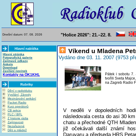
"Holice 2026": 21.–22. 8.
Dnešní datum: 07. 08. 2026
Hlavní nabídka
Víkend u Mladena Pet
Hlavní stránka
Vydáno dne 03. 11. 2007 (9753 př
Fotografická galerie
Zajímavé odkazy
Ankety
Download
Zasílání novinek
Pátek i sobotu 7. 
Kontakty na OK1KHL
tvořili Sveta Maj
na Zagreb Radio F
Rubriky
Dění v radioklubu
Vysílání, Závody
Mezinárodní setkání
Packet Radio
Kurz operátorů
V neděli v dopoledních hod
CB sekce
PLC / BPL
následovala cesta do asi 30 km
Z historie rádia
chatu a přechodné QTH Mladen
Zajímavosti
Nezařazené
již očekávali další známí ho
Děti a mládež
Daruvaru a předseda HRS Peta