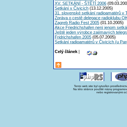
XV. SETKÁNÍ - ŠTĚTÍ 2006
(09.03.200
Setkání v Čivicích
(13.12.2005)
31. slovenské setkání radioamatérů v 
Zpráva o cestě delegace radioklubu O
Zagreb Radio Fest 2005
(01.10.2005)
Akce Friedrichshafen není jenom setká
Ještě jeden výrobce zajímavých telegra
Fridrichshafen 2005
(05.07.2005)
Setkání radioamatérů v Čivicích (u Par
Celý článek
|
Tento web site byl vytvořen prostřednict
Na této stránce použité názvy programo
nebo registrovanými oc