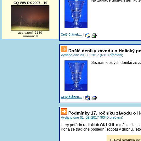
Na základě došlých deníků z
CQ WW DX 2007 - 19
zobrazení: 5180
Celý článek...
|
známka: 0
Došlé deníky závodu o Holický p
Vydáno dne 20. 05. 2017 (6310 přečtení)
Seznam došlých deníků ze z
Celý článek...
|
Podmínky 17. ročníku závodu o H
Vydáno dne 01. 02. 2017 (9340 přečtení)
který pořádá radioklub OK1KHL a město Holice
Koná se tradičně poslední sobotu v dubnu, let
Hlavní novinky od