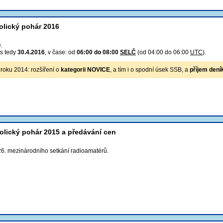
olický pohár 2016
.
os tedy
30.4.2016
, v čase: od
06:00 do 08:00
SELČ
(od 04:00 do 06:00
UTC
).
 roku 2014: rozšíření o
kategorii NOVICE
, a tím i o spodní úsek SSB, a
příjem dení
olický pohár 2015 a předávání cen
i 26. mezinárodního setkání radioamatérů.