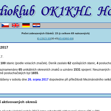
Počet zobrazených článků: 15 (z celkem 69 nalezených)
|
0-15
|
15-30
|30-45|
45-60
|
60-69
|
 2017
17.
m
100
stanic (podle volacích značek). Deník zaslalo
62
vysílajících stanic,
4
posluch
 zaznamenáno
65
unikátních okresních znaků a uznáno
1531
spojení
. Neuznaných 
ně posluchačských byl
1655
.
hlášeny v sobotu dne
26. srpna 2017
dopoledne při příležitosti Mezinárodního setká
í aktivovaných okresů