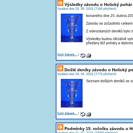
Výsledky závodu o Holický pohár
Vydáno dne 20. 05. 2015 (7166 přečtení)
konaného dne 25. dubna 20
Závodu se zúčastnilo celke
Z odevzdaných deníků bylo
Výsledky budou oficiálně vy
předány též poháry a diplomy
Celý článek...
|
Došlé deníky závodu o Holický p
Vydáno dne 28. 04. 2015 (7776 přečtení)
Seznam došlých deníků ze z
Celý článek...
|
Podmínky 15. ročníku závodu o H
Vydáno dne 01. 02. 2015 (10060 přečtení)