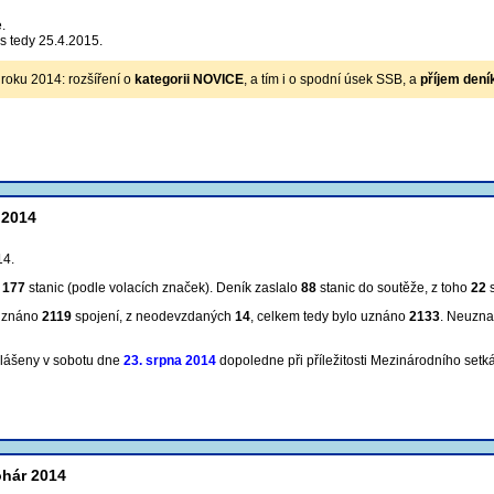
.
s tedy 25.4.2015.
 roku 2014: rozšíření o
kategorii NOVICE
, a tím i o spodní úsek SSB, a
příjem dení
 2014
14.
m
177
stanic (podle volacích značek). Deník zaslalo
88
stanic do soutěže, z toho
22
s
 uznáno
2119
spojení, z neodevzdaných
14
, celkem tedy bylo uznáno
2133
. Neuzna
hlášeny v sobotu dne
23. srpna 2014
dopoledne při příležitosti Mezinárodního setk
ohár 2014