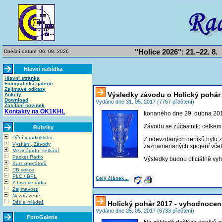
"Holice 2026": 21.–22. 8.
Dnešní datum: 06. 08. 2026
Hlavní nabídka
Hlavní stránka
Fotografická galerie
Zajímavé odkazy
Výsledky závodu o Holický pohár
Ankety
Download
Vydáno dne 31. 05. 2017 (7767 přečtení)
Zasílání novinek
Kontakty na OK1KHL
konaného dne 29. dubna 20
Závodu se zúčastnilo celke
Rubriky
Dění v radioklubu
Z odevzdaných deníků bylo
Vysílání, Závody
zaznamenaných spojení včet
Mezinárodní setkání
Packet Radio
Výsledky budou oficiálně vy
Kurz operátorů
CB sekce
PLC / BPL
Celý článek...
|
Z historie rádia
Zajímavosti
Nezařazené
Děti a mládež
Holický pohár 2017 - vyhodnocen
Vydáno dne 25. 05. 2017 (6733 přečtení)
FotoGalerie