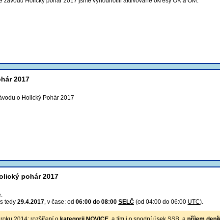
e závodu Holický pohár 2017 jsme vyhodnotili aktivované okresy OK a OM.
ohár 2017
ávodu o Holický Pohár 2017
olický pohár 2017
.
os tedy
29.4.2017
, v čase: od
06:00 do 08:00
SELČ
(od 04:00 do 06:00
UTC
).
 roku 2014: rozšíření o
kategorii NOVICE
, a tím i o spodní úsek SSB, a
příjem dení