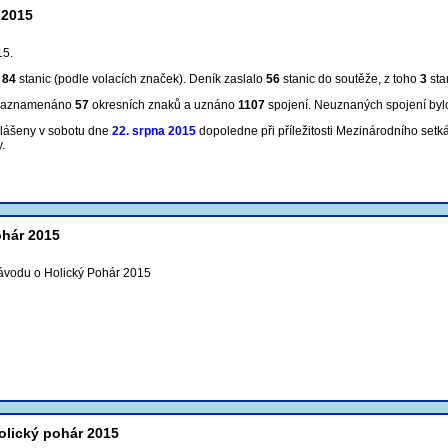
 2015
15.
m
84
stanic (podle volacích značek). Deník zaslalo
56
stanic do soutěže, z toho
3
sta
 zaznamenáno
57
okresních znaků a uznáno
1107
spojení
. Neuznaných spojení by
hlášeny v sobotu dne
22. srpna 2015
dopoledne při příležitosti Mezinárodního setk
.
ohár 2015
ávodu o Holický Pohár 2015
olický pohár 2015