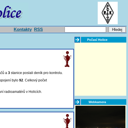
Kontakty
RSS
Počasí Holice
ačů a
3
stanice poslali deník pro kontrolu
.
spojení bylo
92
. Celkový počet
ní radioamatérů v Holicích.
Webkamera