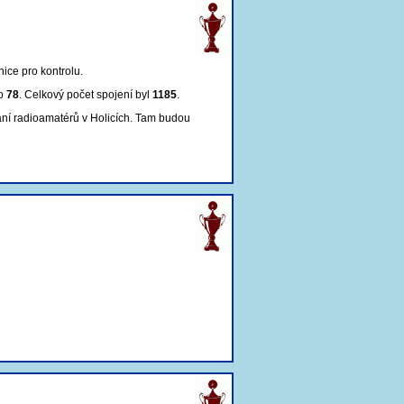
nice pro kontrolu
.
lo
78
. Celkový počet spojení byl
1185
.
ání radioamatérů v Holicích. Tam budou