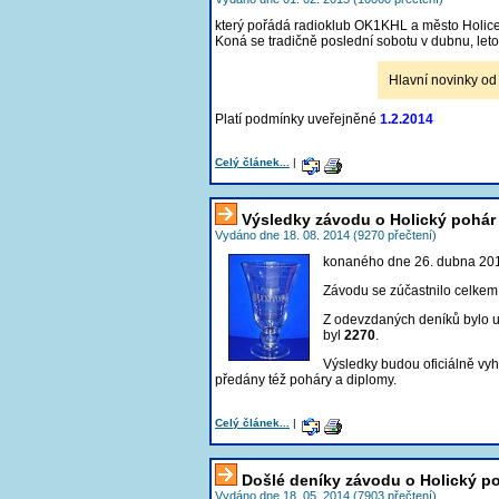
který pořádá radioklub OK1KHL a město Holice
Koná se tradičně poslední sobotu v dubnu, leto
Hlavní novinky od
Platí podmínky uveřejněné
1.2.2014
Celý článek...
|
Výsledky závodu o Holický pohár
Vydáno dne 18. 08. 2014 (9270 přečtení)
konaného dne 26. dubna 20
Závodu se zúčastnilo celke
Z odevzdaných deníků bylo
byl
2270
.
Výsledky budou oficiálně vy
předány též poháry a diplomy.
Celý článek...
|
Došlé deníky závodu o Holický p
Vydáno dne 18. 05. 2014 (7903 přečtení)