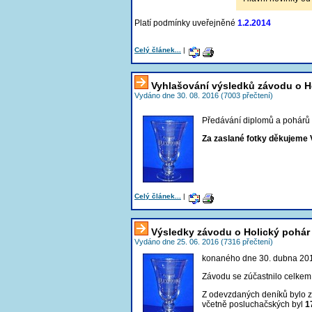
Platí podmínky uveřejněné
1.2.2014
Celý článek...
|
Vyhlašování výsledků závodu o H
Vydáno dne 30. 08. 2016 (7003 přečtení)
Předávání diplomů a pohárů s
Za zaslané fotky děkujem
Celý článek...
|
Výsledky závodu o Holický pohár
Vydáno dne 25. 06. 2016 (7316 přečtení)
konaného dne 30. dubna 20
Závodu se zúčastnilo celke
Z odevzdaných deníků bylo
včetně posluchačských byl
1