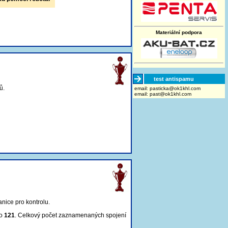
Materiální podpora
test antispamu
ů.
email:
moc.lhk1ko@akcitsap
email:
past@ok1khl.com
anice pro kontrolu
.
lo
121
. Celkový počet zaznamenaných spojení