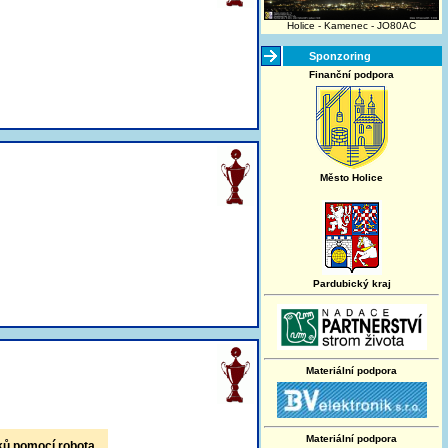
Holice - Kamenec - JO80AC
Sponzoring
Finanční podpora
Město Holice
Pardubický kraj
Materiální podpora
Materiální podpora
ků pomocí robota.