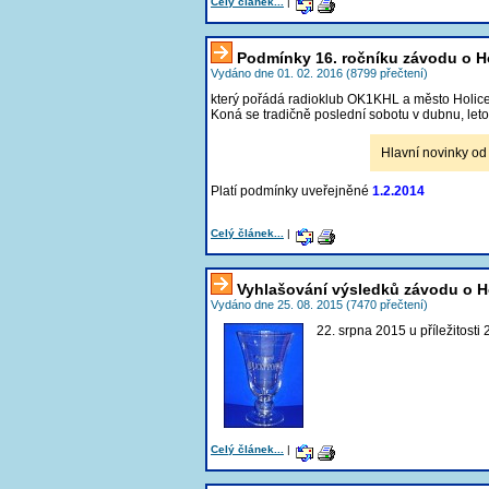
Celý článek...
|
Podmínky 16. ročníku závodu o H
Vydáno dne 01. 02. 2016 (8799 přečtení)
který pořádá radioklub OK1KHL a město Holice
Koná se tradičně poslední sobotu v dubnu, let
Hlavní novinky od
Platí podmínky uveřejněné
1.2.2014
Celý článek...
|
Vyhlašování výsledků závodu o H
Vydáno dne 25. 08. 2015 (7470 přečtení)
22. srpna 2015 u příležitost
Celý článek...
|