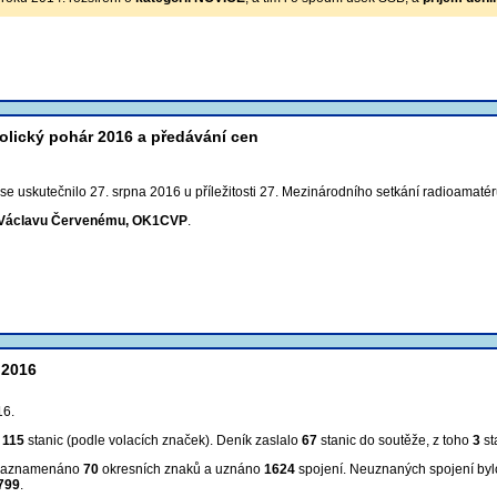
olický pohár 2016 a předávání cen
e uskutečnilo 27. srpna 2016 u příležitosti 27. Mezinárodního setkání radioamatér
e Václavu Červenému, OK1CVP
.
 2016
16.
m
115
stanic (podle volacích značek). Deník zaslalo
67
stanic do soutěže, z toho
3
st
 zaznamenáno
70
okresních znaků a uznáno
1624
spojení
. Neuznaných spojení by
799
.