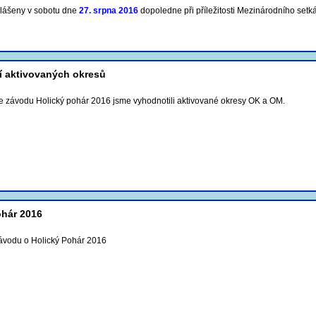
hlášeny v sobotu dne
27. srpna 2016
dopoledne při příležitosti Mezinárodního setká
í aktivovaných okresů
e závodu Holický pohár 2016 jsme vyhodnotili aktivované okresy OK a OM.
ohár 2016
ávodu o Holický Pohár 2016