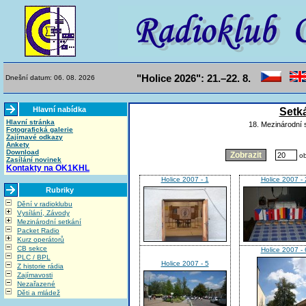
"Holice 2026": 21.–22. 8.
Dnešní datum: 06. 08. 2026
Hlavní nabídka
Setk
Hlavní stránka
18. Mezinárodní 
Fotografická galerie
Zajímavé odkazy
Ankety
Download
ob
Zasílání novinek
Kontakty na OK1KHL
Holice 2007 - 1
Holice 2007 - 
Rubriky
Dění v radioklubu
Vysílání, Závody
Mezinárodní setkání
Packet Radio
Kurz operátorů
CB sekce
Holice 2007 - 
PLC / BPL
Holice 2007 - 5
Z historie rádia
Zajímavosti
Nezařazené
Děti a mládež