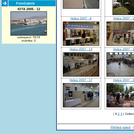
FotoGalerie
IOTA 2005 - 12
Holice 2007 - 9
Holice 2007 - 
zobrazení: 5578
známka: 0
Holice 2007 - 13
Holice 2007 - 
Holice 2007 - 17
Holice 2007 - 
|
1
2
3
| Celkem
Přehled galerií
-