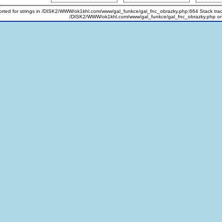
upported for strings in /DISK2/WWW/ok1khl.com/www/gal_funkce/gal_fnc_obrazky.php:664 Stack tr
/DISK2/WWW/ok1khl.com/www/gal_funkce/gal_fnc_obrazky.php on