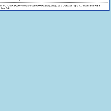
ace: #0 /DISK2/WWW/ok1khl.com/www/gallery.php(216): ObrazekTop() #1 {main} thrown in
 line 664