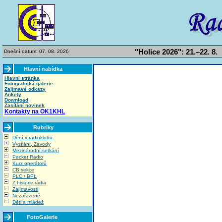
"Holice 2026": 21.–22. 8.
Dnešní datum: 07. 08. 2026
Hlavní nabídka
Hlavní stránka
Fotografická galerie
Zajímavé odkazy
Ankety
Download
Zasílání novinek
Kontakty na OK1KHL
Rubriky
Dění v radioklubu
Vysílání, Závody
Mezinárodní setkání
Packet Radio
Kurz operátorů
CB sekce
PLC / BPL
Z historie rádia
Zajímavosti
Nezařazené
Děti a mládež
FotoGalerie