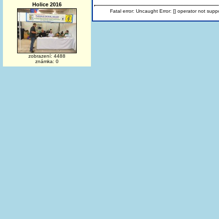
Holice 2016
Fatal error: Uncaught Error: [] operator not s
zobrazení: 4488
známka: 0