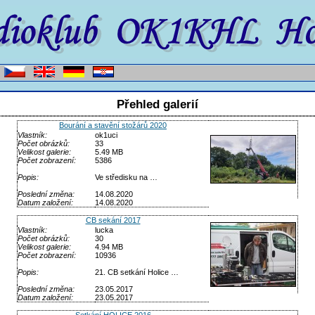
Přehled galerií
Bourání a stavění stožárů 2020
Vlastník:
ok1uci
Počet obrázků:
33
Velikost galerie:
5.49 MB
Počet zobrazení:
5386
Popis:
Ve středisku na …
Poslední změna:
14.08.2020
Datum založení:
14.08.2020
CB sekání 2017
Vlastník:
lucka
Počet obrázků:
30
Velikost galerie:
4.94 MB
Počet zobrazení:
10936
Popis:
21. CB setkání Holice …
Poslední změna:
23.05.2017
Datum založení:
23.05.2017