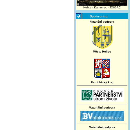
Holice - Kamenec - JO80AC
Sponzoring
Finanční podpora
Město Holice
Pardubický kraj
Materiální podpora
Materiální podpora