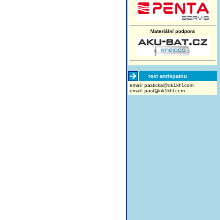
Materiální podpora
test antispamu
email:
moc.lhk1ko@akcitsap
email:
past@ok1khl.com