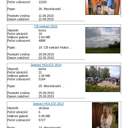
Počet zobrazení:
11150
Popis:
26. Mezinárodní …
Poslední změna:
11.09.2015
Datum založení:
11.09.2015
CB setkání 2015
Vlastník:
lucka
Počet obrázků:
16
Velikost galerie:
2.64 MB
Počet zobrazení:
4888
Popis:
19. CB setkání Holice …
Poslední změna:
20.09.2015
Datum založení:
02.05.2015
Setkání HOLICE 2014
Vlastník:
lucka
Počet obrázků:
11
Velikost galerie:
1.56 MB
Počet zobrazení:
5164
Popis:
25. Mezinárodní …
Poslední změna:
25.09.2015
Datum založení:
25.09.2015
Setkání HOLICE 2013
Vlastník:
ok1boa
Počet obrázků:
6
Velikost galerie:
0.49 MB
Počet zobrazení:
5727
Popis:
24. Mezinárodní …