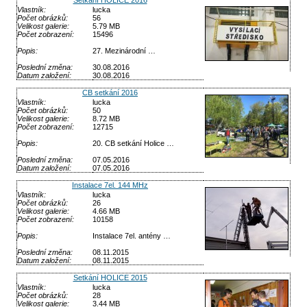
Setkání HOLICE 2016
Vlastník:
lucka
Počet obrázků:
56
Velikost galerie:
5.79 MB
Počet zobrazení:
15496
Popis:
27. Mezinárodní …
Poslední změna:
30.08.2016
Datum založení:
30.08.2016
CB setkání 2016
Vlastník:
lucka
Počet obrázků:
50
Velikost galerie:
8.72 MB
Počet zobrazení:
12715
Popis:
20. CB setkání Holice …
Poslední změna:
07.05.2016
Datum založení:
07.05.2016
Instalace 7el. 144 MHz
Vlastník:
lucka
Počet obrázků:
26
Velikost galerie:
4.66 MB
Počet zobrazení:
10158
Popis:
Instalace 7el. antény …
Poslední změna:
08.11.2015
Datum založení:
08.11.2015
Setkání HOLICE 2015
Vlastník:
lucka
Počet obrázků:
28
Velikost galerie:
3.44 MB