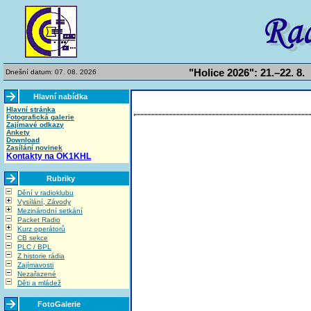
"Holice 2026": 21.–22. 8.
Dnešní datum: 07. 08. 2026
Hlavní nabídka
Hlavní stránka
Fotografická galerie
Zajímavé odkazy
Ankety
Download
Zasílání novinek
Kontakty na OK1KHL
Rubriky
Dění v radioklubu
Vysílání, Závody
Mezinárodní setkání
Packet Radio
Kurz operátorů
CB sekce
PLC / BPL
Z historie rádia
Zajímavosti
Nezařazené
Děti a mládež
FotoGalerie