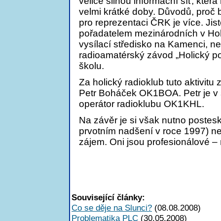
velice silnou informační síť, kte
velmi krátké doby. Důvodů, proč 
pro reprezentaci ČRK je více. Jistě
pořadatelem mezinárodních v Ho
vysílací středisko na Kamenci, 
radioamatérský závod „Holický p
školu.
Za holický radioklub tuto aktivitu
Petr Boháček OK1BOA. Petr je v 
operátor radioklubu OK1KHL.
Na závěr je si však nutno postes
prvotním nadšení v roce 1997) ne
zájem. Oni jsou profesionálové – 
Související články:
Co se děje na Slunci?
(08.08.2008)
Problematika PLC
(30.05.2008)