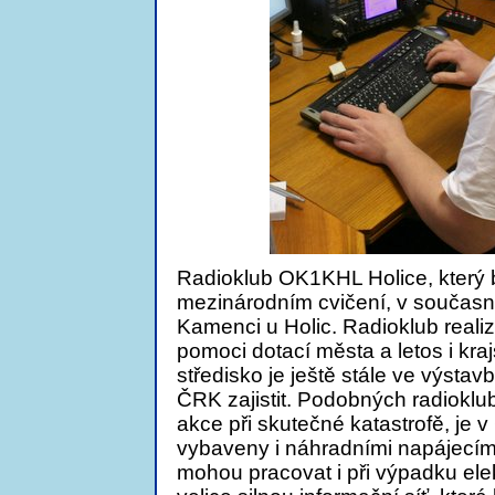
Radioklub OK1KHL Holice, který 
mezinárodním cvičení, v současn
Kamenci u Holic. Radioklub reali
pomoci dotací města a letos i kraj
středisko je ještě stále ve výsta
ČRK zajistit. Podobných radioklu
akce při skutečné katastrofě, je 
vybaveny i náhradními napájecími 
mohou pracovat i při výpadku elek