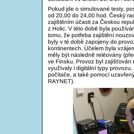
Pokud jde o simulované testy, pos
od 20,00 do 24,00 hod. Český radi
zajištěním účasti za Českou repu
z Holic. V této době byla použí
tomu, že potřeba zajištění nouz
byly v té době zapojeny do prov
kontinentech. Účelem byla vzáje
měly být následně reléovány (před
ve Finsku. Provoz byl zajišťován 
využívaly i digitální typy provoz
počítače, a také pomocí uzavřen
RAYNET).