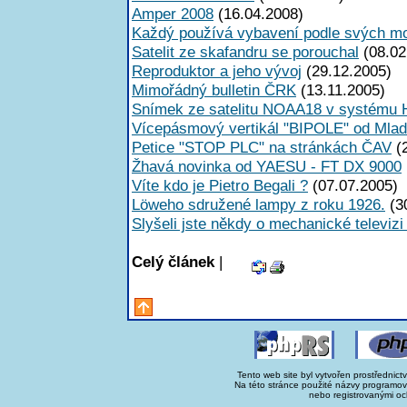
Amper 2008
(16.04.2008)
Každý používá vybavení podle svých mo
Satelit ze skafandru se porouchal
(08.02
Reproduktor a jeho vývoj
(29.12.2005)
Mimořádný bulletin ČRK
(13.11.2005)
Snímek ze satelitu NOAA18 v systému
Vícepásmový vertikál "BIPOLE" od Mla
Petice "STOP PLC" na stránkách ČAV
(2
Žhavá novinka od YAESU - FT DX 9000
Víte kdo je Pietro Begali ?
(07.07.2005)
Löweho sdružené lampy z roku 1926.
(3
Slyšeli jste někdy o mechanické televizi
Celý článek
|
Tento web site byl vytvořen prostřednict
Na této stránce použité názvy programo
nebo registrovanými oc