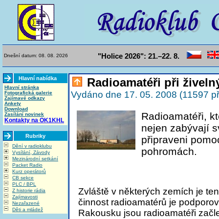
"Holice 2026": 21.–22. 8.
Dnešní datum: 08. 08. 2026
Hlavní nabídka
Radioamatéři při živel
Hlavní stránka
Vydáno dne 17. 05. 2008 (11597 př
Fotografická galerie
Zajímavé odkazy
Ankety
Download
Radioamatéři, kt
Zasílání novinek
Kontakty na OK1KHL
nejen zabývají s
Rubriky
připraveni pomoc
Dění v radioklubu
pohromách.
Vysílání, Závody
Mezinárodní setkání
Packet Radio
Kurz operátorů
CB sekce
PLC / BPL
Zvláště v některých zemích je te
Z historie rádia
Zajímavosti
činnost radioamatérů je podporo
Nezařazené
Děti a mládež
Rakousku jsou radioamatéři začl