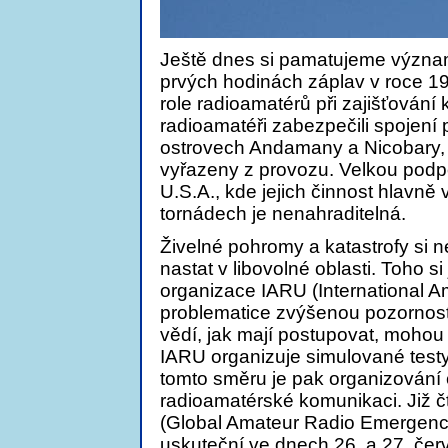
Ještě dnes si pamatujeme významn
prvých hodinách záplav v roce 
role radioamatérů při zajišťován
radioamatéři zabezpečili spojení 
ostrovech Andamany a Nicobary, 
vyřazeny z provozu. Velkou podpo
U.S.A., kde jejich činnost hlavn
tornádech je nenahraditelná.
Živelné pohromy a katastrofy si n
nastat v libovolné oblasti. Toho
organizace IARU (International A
problematice zvýšenou pozornost. 
vědí, jak mají postupovat, mohou v
IARU organizuje simulované testy
tomto směru je pak organizování
radioamatérské komunikaci. Již 
(Global Amateur Radio Emergen
uskuteční ve dnech 26. a 27. če