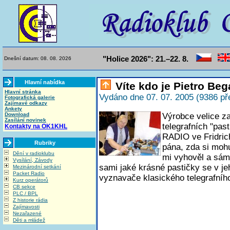
"Holice 2026": 21.–22. 8.
Dnešní datum: 08. 08. 2026
Hlavní nabídka
Víte kdo je Pietro Bega
Hlavní stránka
Vydáno dne 07. 07. 2005 (9386 př
Fotografická galerie
Zajímavé odkazy
Ankety
Download
Výrobce velice z
Zasílání novinek
telegrafních "pas
Kontakty na OK1KHL
RADIO ve Fridric
Rubriky
pána, zda si mohu
Dění v radioklubu
mi vyhověl a sám 
Vysílání, Závody
sami jaké krásné pastičky se v je
Mezinárodní setkání
Packet Radio
vyznavače klasického telegrafního
Kurz operátorů
CB sekce
PLC / BPL
Z historie rádia
Zajímavosti
Nezařazené
Děti a mládež