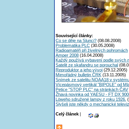
Související články:
Co se děje na Slunci?
(08.08.2008)
Problematika PLC
(30.05.2008)
Radioamatéři při živelných pohromách
Amper 2008
(16.04.2008)
Každý používá vybavení podle svých 
Satelit ze skafandru se porouchal
(08.0
Reproduktor a jeho vývoj
(29.12.2005)
Mimořádný bulletin ČRK
(13.11.2005)
Snímek ze satelitu NOAA18 v systé
Vícepásmový vertikál "BIPOLE" od Ml
Petice "STOP PLC" na stránkách ČAV
Žhavá novinka od YAESU - FT DX 900
Löweho sdružené lampy z roku 1926.
(
Slyšeli jste někdy o mechanické televiz
Celý článek
|