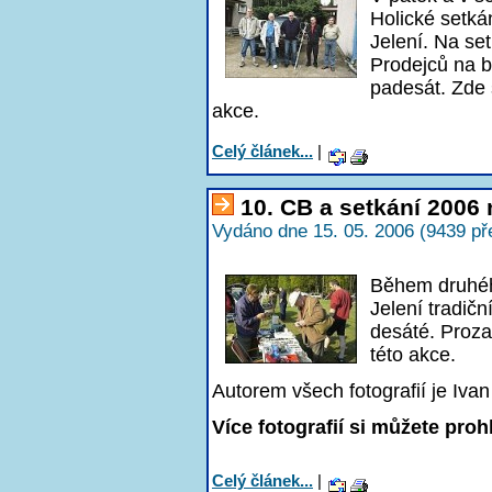
Holické setká
Jelení. Na se
Prodejců na b
padesát. Zde s
akce.
Celý článek...
|
10. CB a setkání 2006
Vydáno dne 15. 05. 2006 (9439 př
Během druhéh
Jelení tradiční
desáté. Proza
této akce.
Autorem všech fotografií je I
Více fotografií si můžete pro
Celý článek...
|