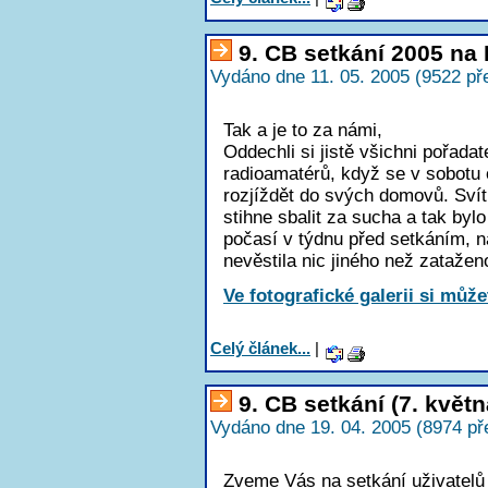
9. CB setkání 2005 na
Vydáno dne 11. 05. 2005 (9522 př
Tak a je to za námi,
Oddechli si jistě všichni pořadat
radioamatérů, když se v sobotu 
rozjíždět do svých domovů. Svítí
stihne sbalit za sucha a tak byl
počasí v týdnu před setkáním, n
nevěstila nic jiného než zataženo
Ve fotografické galerii si může
Celý článek...
|
9. CB setkání (7. květ
Vydáno dne 19. 04. 2005 (8974 př
Zveme Vás na setkání uživatelů