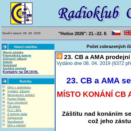
"Holice 2026": 21.–22. 8.
Dnešní datum: 09. 08. 2026
Počet zobrazených čl
Hlavní nabídka
Hlavní stránka
23. CB a AMA prodejní
Fotografická galerie
Zajímavé odkazy
Ankety
Vydáno dne 08. 04. 2019 (6372 př
Download
Zasílání novinek
Kontakty na OK1KHL
23. CB a AMA se
Rubriky
Dění v radioklubu
Vysílání, Závody
MÍSTO KONÁNÍ CB A
Mezinárodní setkání
Packet Radio
Kurz operátorů
CB sekce
PLC / BPL
Záštitu nad konáním se
Z historie rádia
Zajímavosti
což jeho zást
Nezařazené
Děti a mládež