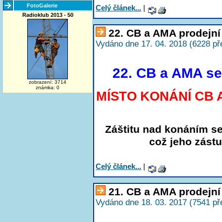
FotoGalerie
Celý článek...
|
Radioklub 2013 - 50
22. CB a AMA prodejní
Vydáno dne 17. 04. 2018 (6228 př
22. CB a AMA se
zobrazení: 3714
známka: 0
MÍSTO KONÁNÍ CB A
Záštitu nad konáním se
což jeho zást
Celý článek...
|
21. CB a AMA prodejní
Vydáno dne 18. 03. 2017 (7541 př