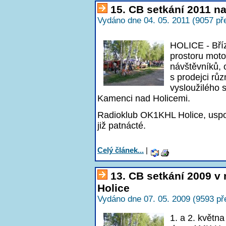
15. CB setkání 2011 n
Vydáno dne 04. 05. 2011 (9057 př
HOLICE - Bříz
prostoru moto
návštěvníků, 
s prodejci růz
vysloužilého 
Kamenci nad Holicemi.
Radioklub OK1KHL Holice, uspoř
již patnácté.
Celý článek...
|
13. CB setkání 2009 
Holice
Vydáno dne 07. 05. 2009 (9593 př
1. a 2. květn