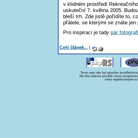
v klidném prostředí Rekreačníh
uskuteční 7. května 2005. Budou
bleší trh. Zde jistě pořídíte to,
přátele, se kterými se znáte jen
Pro inspiraci je tady
pár fotografi
Celý článek...
|
Tento web site byl vytvořen prostřednict
Na této stránce použité názvy programo
nebo registrovanými oc