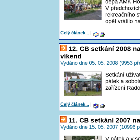
depa AMK Holi
V předchozích
rekreačního s
opět vrátilo 
Celý článek...
|
12. CB setkání 2008 na
víkend
Vydáno dne 05. 05. 2008 (9953 př
Setkání uživat
pátek a sobot
zařízení Rado
Celý článek...
|
11. CB setkání 2007 n
Vydáno dne 15. 05. 2007 (10996 p
V pátek a v 