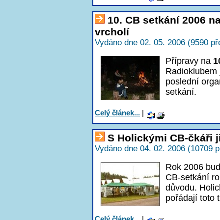
10. CB setkání 2006 na
vrcholí
Vydáno dne 02. 05. 2006 (9590 př
Přípravy na
1
Radioklubem jd
poslední orga
setkání.
Celý článek...
|
S Holickými CB-čkáři j
Vydáno dne 04. 02. 2006 (10709 p
Rok 2006 bude
CB-setkání ro
důvodu. Holi
pořádají toto 
Celý článek...
|