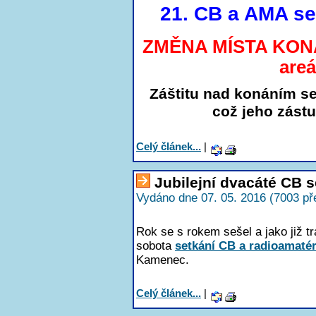
21. CB a AMA se
ZMĚNA MÍSTA KON
areá
Záštitu nad konáním se
což jeho zást
Celý článek...
|
Jubilejní dvacáté CB se
Vydáno dne 07. 05. 2016 (7003 př
Rok se s rokem sešel a jako již tra
sobota
setkání CB a radioamaté
Kamenec.
Celý článek...
|