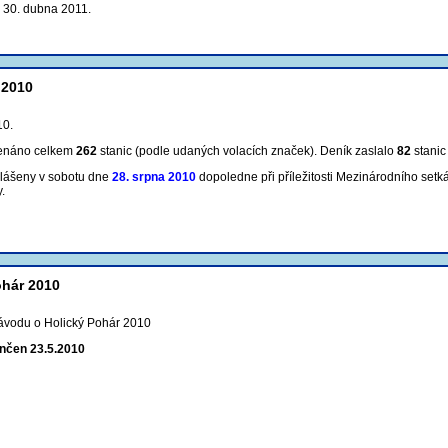
o 30. dubna 2011.
 2010
10.
enáno celkem
262
stanic (podle udaných volacích značek). Deník zaslalo
82
stanic
hlášeny v sobotu dne
28. srpna 2010
dopoledne při příležitosti Mezinárodního setk
.
ohár 2010
ávodu o Holický Pohár 2010
ončen 23.5.2010