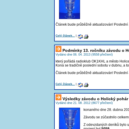
Článek bude průběžně aktualizován! Poslední
Celý článek...
|
Podmínky 13. ročníku závodu o H
Vydáno dne 06. 04. 2013 (9558 přečtení)
který pořádá radioklub OK1KHL a město Holice
Koná se tradičně poslední sobotu v dubnu, a t
Článek bude průběžně aktualizován! Poslední
Celý článek...
|
Výsledky závodu o Holický pohár
Vydáno dne 21. 08. 2012 (8677 přečtení)
konaného dne 28. dubna 20
Závodu se zúčastnilo celke
Z odevzdaných deníků bylo
spojení byl
5059
.