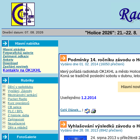
"Holice 2026": 21.–22. 8.
Dnešní datum: 07. 08. 2026
Hlavní nabídka
Hlavní stránka
Fotografická galerie
Zajímavé odkazy
Podmínky 14. ročníku závodu o H
Ankety
Download
Vydáno dne 01. 02. 2014 (16050 přečtení)
Zasílání novinek
Kontakty na OK1KHL
který pořádá radioklub OK1KHL a město Holice
Koná se tradičně poslední sobotu v dubnu, leto
Rubriky
Hlavní novi
Dění v radioklubu
Vysílání, Závody
Mezinárodní setkání
Uveřejněno
1.2.2014
Packet Radio
Kurz operátorů
CB sekce
Celý článek...
|
PLC / BPL
Z historie rádia
Zajímavosti
Nezařazené
Vyhlašování výsledků závodu o H
Děti a mládež
Vydáno dne 28. 08. 2013 (8942 přečtení)
FotoGalerie
24. srpna 2013 u příležitost