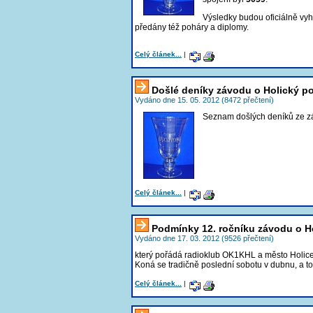
Výsledky budou oficiálně vy
předány též poháry a diplomy.
Celý článek...
|
Došlé deníky závodu o Holický p
Vydáno dne 15. 05. 2012 (8472 přečtení)
Seznam došlých deníků ze z
Celý článek...
|
Podmínky 12. ročníku závodu o H
Vydáno dne 17. 03. 2012 (9526 přečtení)
který pořádá radioklub OK1KHL a město Holice
Koná se tradičně poslední sobotu v dubnu, a t
Celý článek...
|