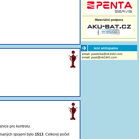
Materiální podpora
test antispamu
email:
moc.lhk1ko@akcitsap
email:
past@ok1khl.com
anice pro kontrolu
.
znaných spojení bylo
1513
. Celkový počet