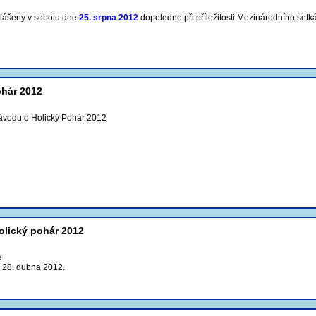
hlášeny v sobotu dne
25. srpna 2012
dopoledne při příležitosti Mezinárodního setk
ohár 2012
ávodu o Holický Pohár 2012
olický pohár 2012
.
o 28. dubna 2012.