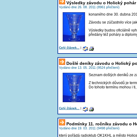
Výsledky závodu o Holický pohár
Vydáno dne 26. 08. 2011 (8961 přečtení)
konaného dne 30. dubna 201
Závodu se zúčastnilo více ja
Výsledky budou oficiálně vy
předány též poháry a diplomy
Celý článek...
|
Došlé deníky závodu o Holický p
Vydáno dne 13. 05. 2011 (9524 přečtení)
Seznam došlých deníků ze z
Z technických důvodů je ter
Do tohoto termínu mohou i ti
Celý článek...
|
Podmínky 11. ročníku závodu o H
Vydáno dne 19. 03. 2011 (9498 přečtení)
který pořádá radioklub OK1KHL a město Holice