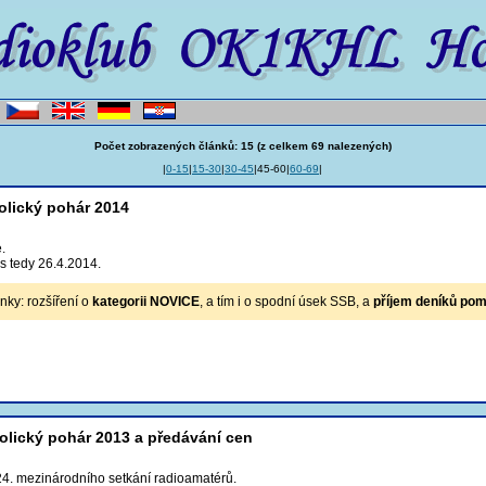
Počet zobrazených článků: 15 (z celkem 69 nalezených)
|
0-15
|
15-30
|
30-45
|45-60|
60-69
|
olický pohár 2014
.
s tedy 26.4.2014.
nky: rozšíření o
kategorii NOVICE
, a tím i o spodní úsek SSB, a
příjem deníků pom
olický pohár 2013 a předávání cen
i 24. mezinárodního setkání radioamatérů.