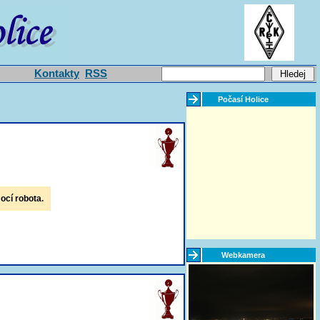
Kontakty
RSS
Počasí Holice
ocí robota.
Webkamera