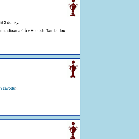
it 3 deníky.
ání radioamatérů v Holicích. Tam budou
h závodu
).