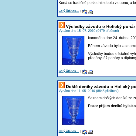
Koná se tradičně poslední sobotu v dubnu, a t
Celý článek...
|
Výsledky závodu o Holický pohár
Vydáno dne 15. 07. 2010 (9479 přečtení)
konaného dne 24. dubna 20
Během závodu bylo zaznam
Výsledky budou oficiálně vy
předány též poháry a diplomy
Celý článek...
|
Došlé deníky závodu o Holický p
Vydáno dne 11. 05. 2010 (8845 přečtení)
Seznam došlých deníků ze z
Pozor příjem deníků byl uk
Celý článek...
|