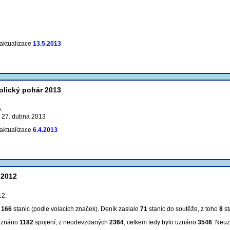
 aktualizace
13.5.2013
olický pohár 2013
.
o 27. dubna 2013
 aktualizace
6.4.2013
 2012
12.
m
166
stanic (podle volacích značek). Deník zaslalo
71
stanic do soutěže, z toho
8
st
 uznáno
1182
spojení, z neodevzdaných
2364
, celkem tedy bylo uznáno
3546
. Neu