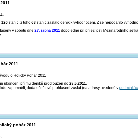
 2011
1.
k
120
stanic, z toho
63
stanic zaslalo deník k vyhodnocení. Z se nepodařilo vyhodnot
hlášeny v sobotu dne
27. srpna 2011
dopoledne při příležitosti Mezinárodního setk
.
ohár 2011
ávodu o Holický Pohár 2011
mín ukončení příjmu deníků prodloužen do
28.5.2011
.
, kdo zapomněli, dodatečně své prohlášení zaslat (na adresy uvedené v
podmínkác
olický pohár 2011
.