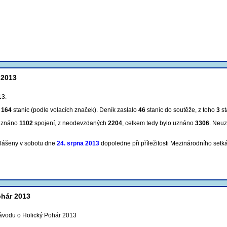
 2013
13.
m
164
stanic (podle volacích značek). Deník zaslalo
46
stanic do soutěže, z toho
3
st
 uznáno
1102
spojení, z neodevzdaných
2204
, celkem tedy bylo uznáno
3306
. Neu
hlášeny v sobotu dne
24. srpna 2013
dopoledne při příležitosti Mezinárodního setk
ohár 2013
ávodu o Holický Pohár 2013