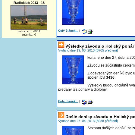
Radioklub 2013 - 18
Celý článek...
|
zobrazení: 4001
známka: 0
Výsledky závodu o Holický pohár
Vydáno dne 19. 08. 2013 (8705 přečtení)
konaného dne 27. dubna 20
Závodu se zúčastnilo celke
Z odevzdaných deníků bylo
spojení byl
3436
.
Výsledky budou oficiálně vy
předány též poháry a diplomy.
Celý článek...
|
Došlé deníky závodu o Holický p
Vydáno dne 27. 04. 2013 (8988 přečtení)
Seznam došlých deníků ze z