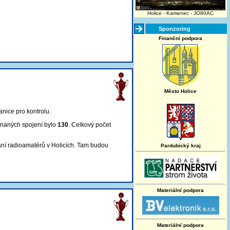
Holice - Kamenec - JO80AC
Sponzoring
Finanční podpora
Město Holice
anice pro kontrolu
.
znaných spojení bylo
130
. Celkový počet
ání radioamatérů v Holicích. Tam budou
Pardubický kraj
Materiální podpora
Materiální podpora