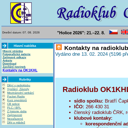
"Holice 2026": 21.–22. 8.
Dnešní datum: 07. 08. 2026
Hlavní nabídka
Kontakty na radiokl
Hlavní stránka
Vydáno dne 13. 02. 2024 (5196 př
Fotografická galerie
Zajímavé odkazy
Ankety
Download
Zasílání novinek
Kontakty na OK1KHL
Rubriky
Dění v radioklubu
Radioklub OK1KHL 
Vysílání, Závody
Mezinárodní setkání
Packet Radio
sídlo spolku:
Bratří Čap
Kurz operátorů
CB sekce
IČO:
266 430 31
PLC / BPL
členský radioklub ČRK, r
Z historie rádia
Zajímavosti
klubové kontaky:
Nezařazené
Děti a mládež
korespondenční ad