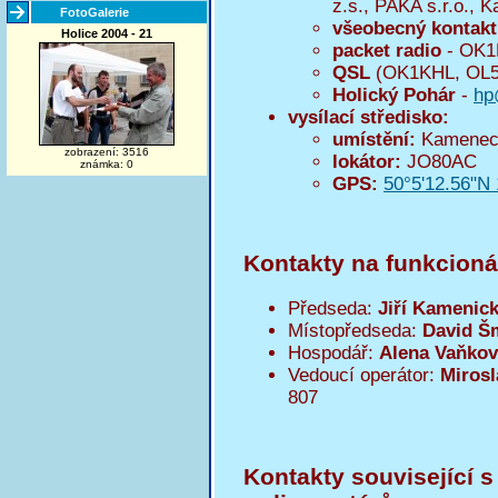
z.s., PAKA s.r.o., 
FotoGalerie
všeobecný kontakt
Holice 2004 - 21
packet radio
- OK
QSL
(OK1KHL, OL5
Holický Pohár
-
hp
vysílací středisko:
umístění:
Kamenec,
zobrazení: 3516
lokátor:
JO80AC
známka: 0
GPS:
50°5'12.56"N 
Kontakty na funkcioná
Předseda:
Jiří Kamenic
Místopředseda:
David Š
Hospodář:
Alena Vaňko
Vedoucí operátor:
Mirosl
807
Kontakty související 