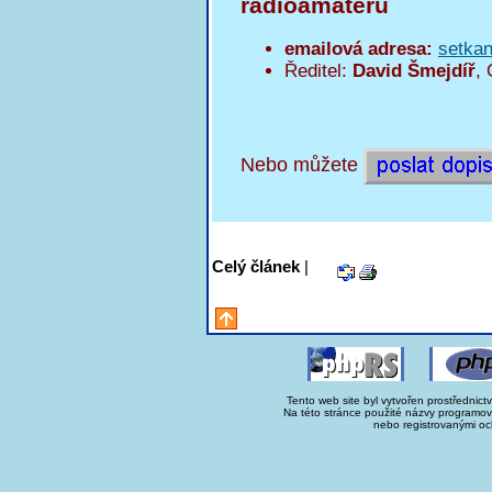
radioamatérů
emailová adresa:
setka
Ředitel:
David Šmejdíř
,
Nebo můžete
Celý článek
|
Tento web site byl vytvořen prostřednict
Na této stránce použité názvy programo
nebo registrovanými oc