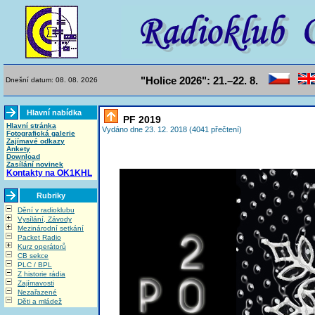
"Holice 2026": 21.–22. 8.
Dnešní datum: 08. 08. 2026
Hlavní nabídka
PF 2019
Hlavní stránka
Vydáno dne 23. 12. 2018 (4041 přečtení)
Fotografická galerie
Zajímavé odkazy
Ankety
Download
Zasílání novinek
Kontakty na OK1KHL
Rubriky
Dění v radioklubu
Vysílání, Závody
Mezinárodní setkání
Packet Radio
Kurz operátorů
CB sekce
PLC / BPL
Z historie rádia
Zajímavosti
Nezařazené
Děti a mládež