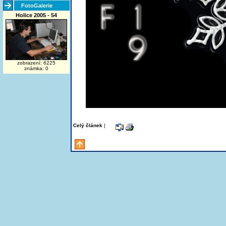
FotoGalerie
Holice 2005 - 54
zobrazení: 6225
známka: 0
Celý článek
|