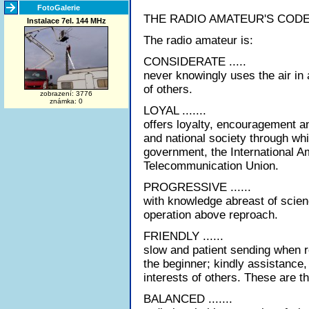
FotoGalerie
THE RADIO AMATEUR'S COD
Instalace 7el. 144 MHz
The radio amateur is:
CONSIDERATE .....
never knowingly uses the air in
of others.
zobrazení: 3776
známka: 0
LOYAL .......
offers loyalty, encouragement an
and national society through wh
government, the International A
Telecommunication Union.
PROGRESSIVE ......
with knowledge abreast of science
operation above reproach.
FRIENDLY ......
slow and patient sending when r
the beginner; kindly assistance,
interests of others. These are th
BALANCED .......