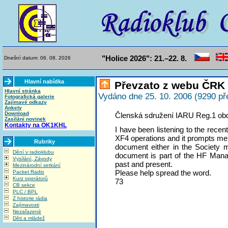
"Holice 2026": 21.–22. 8.
Dnešní datum: 06. 08. 2026
Hlavní nabídka
Převzato z webu ČRK
Hlavní stránka
Vydáno dne 25. 10. 2006 (9290 př
Fotografická galerie
Zajímavé odkazy
Ankety
Download
Členská sdružení IARU Reg.1 obdr
Zasílání novinek
Kontakty na OK1KHL
I have been listening to the rece
XF4 operations and it prompts me 
Rubriky
document either in the Society 
Dění v radioklubu
document is part of the HF Mana
Vysílání, Závody
past and present.
Mezinárodní setkání
Please help spread the word.
Packet Radio
Kurz operátorů
73
CB sekce
PLC / BPL
Z historie rádia
Zajímavosti
Nezařazené
Děti a mládež