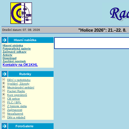
"Holice 2026": 21.–22. 8.
Dnešní datum: 07. 08. 2026
Hlavní nabídka
Hlavní stránka
Fotografická galerie
Zajímavé odkazy
Ankety
Download
Zasílání novinek
Kontakty na OK1KHL
Rubriky
Dění v radioklubu
Vysílání, Závody
Mezinárodní setkání
Packet Radio
Kurz operátorů
CB sekce
PLC / BPL
Z historie rádia
Zajímavosti
Nezařazené
Děti a mládež
FotoGalerie