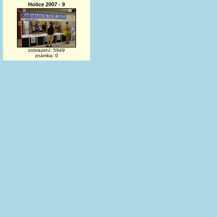
Holice 2007 - 9
zobrazení: 5949
známka: 0