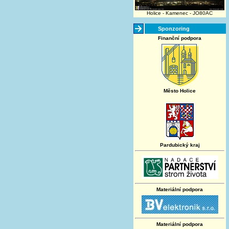
Holice - Kamenec - JO80AC
Sponzoring
Finanční podpora
Město Holice
Pardubický kraj
Materiální podpora
Materiální podpora