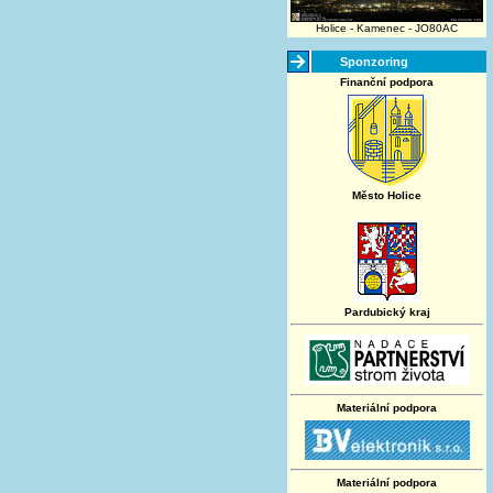
Holice - Kamenec - JO80AC
Sponzoring
Finanční podpora
Město Holice
Pardubický kraj
Materiální podpora
Materiální podpora