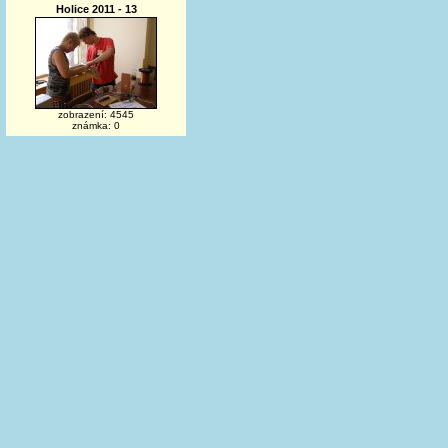
Holice 2011 - 13
zobrazení: 4545
známka: 0