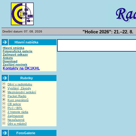
"Holice 2026": 21.–22. 8.
Dnešní datum: 07. 08. 2026
Hlavní nabídka
Hlavní stránka
Fotografická galerie
Zajímavé odkazy
Ankety
Download
Zasílání novinek
Kontakty na OK1KHL
Rubriky
Dění v radioklubu
Vysílání, Závody
Mezinárodní setkání
Packet Radio
Kurz operátorů
CB sekce
PLC / BPL
Z historie rádia
Zajímavosti
Nezařazené
Děti a mládež
FotoGalerie