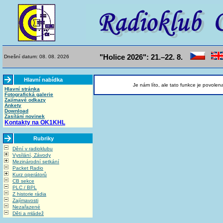
"Holice 2026": 21.–22. 8.
Dnešní datum: 08. 08. 2026
Hlavní nabídka
Je nám líto, ale tato funkce je povolen
Hlavní stránka
Fotografická galerie
Zajímavé odkazy
Ankety
Download
Zasílání novinek
Kontakty na OK1KHL
Rubriky
Dění v radioklubu
Vysílání, Závody
Mezinárodní setkání
Packet Radio
Kurz operátorů
CB sekce
PLC / BPL
Z historie rádia
Zajímavosti
Nezařazené
Děti a mládež