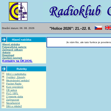
"Holice 2026": 21.–22. 8.
Dnešní datum: 06. 08. 2026
Hlavní nabídka
Je nám líto, ale tato funkce je povolen
Hlavní stránka
Fotografická galerie
Zajímavé odkazy
Ankety
Download
Zasílání novinek
Kontakty na OK1KHL
Rubriky
Dění v radioklubu
Vysílání, Závody
Mezinárodní setkání
Packet Radio
Kurz operátorů
CB sekce
PLC / BPL
Z historie rádia
Zajímavosti
Nezařazené
Děti a mládež