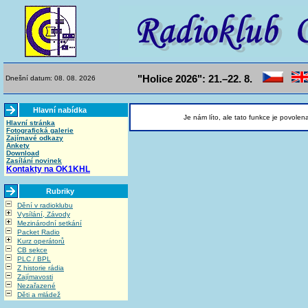
"Holice 2026": 21.–22. 8.
Dnešní datum: 08. 08. 2026
Hlavní nabídka
Je nám líto, ale tato funkce je povolen
Hlavní stránka
Fotografická galerie
Zajímavé odkazy
Ankety
Download
Zasílání novinek
Kontakty na OK1KHL
Rubriky
Dění v radioklubu
Vysílání, Závody
Mezinárodní setkání
Packet Radio
Kurz operátorů
CB sekce
PLC / BPL
Z historie rádia
Zajímavosti
Nezařazené
Děti a mládež