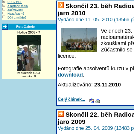
PLC / BPL
Skončil 23. běh Radi
Z historie rádia
Zajímavosti
jaro 2010
Nezařazené
Děti a mládež
Vydáno dne 11. 05. 2010 (13566 p
FotoGalerie
Ve dnech 23. 
Holice 2005 - 7
radioamatérsk
zkouškami př
Zúčastnilo se
licence.
Fotografie absolventů kurzu v p
zobrazení: 6903
download
.
známka: 0
Aktualizováno:
23.11.2010
Celý článek...
|
Skončil 22. běh Radi
jaro 2009
Vydáno dne 25. 04. 2009 (13483 p