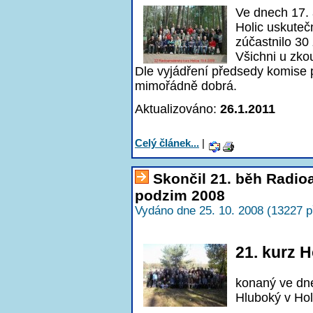
Ve dnech 17.
Holic uskuteč
zúčastnilo 30
Všichni u zko
Dle vyjádření předsedy komise 
mimořádně dobrá.
Aktualizováno:
26.1.2011
Celý článek...
|
Skončil 21. běh Radi
podzim 2008
Vydáno dne 25. 10. 2008 (13227 p
21. kurz H
konaný ve dn
Hluboký v Hol