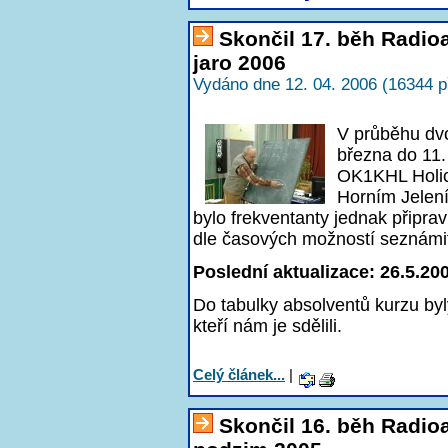
Skončil 17. běh Radi
jaro 2006
Vydáno dne 12. 04. 2006 (16344 p
V průběhu dv
března do 11
OK1KHL Holic
Horním Jelení
bylo frekventanty jednak připra
dle časových možností seznámi
Poslední aktualizace: 26.5.20
Do tabulky absolventů kurzu byl
kteří nám je sdělili.
Celý článek...
|
Skončil 16. běh Radi