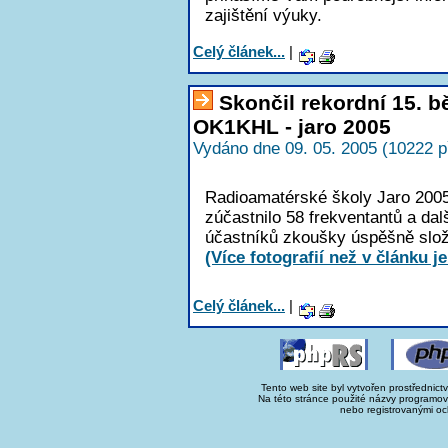
zajištění výuky.
Celý článek...
|
Skončil rekordní 15. 
OK1KHL - jaro 2005
Vydáno dne 09. 05. 2005 (10222 p
Radioamatérské školy Jaro 2005
zúčastnilo 58 frekventantů a dal
účastníků zkoušky úspěšně složil
(Více fotografií než v článku je
Celý článek...
|
Tento web site byl vytvořen prostřednict
Na této stránce použité názvy programo
nebo registrovanými oc