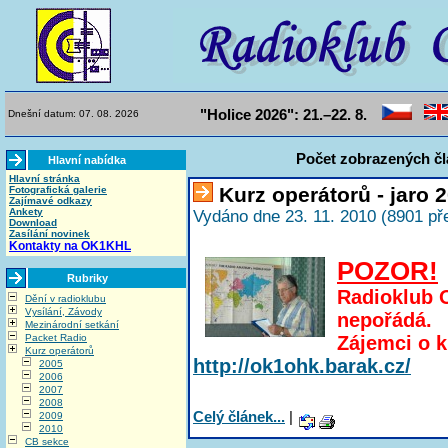
"Holice 2026": 21.–22. 8.
Dnešní datum: 07. 08. 2026
Počet zobrazených čl
Hlavní nabídka
Hlavní stránka
Kurz operátorů - jaro 
Fotografická galerie
Zajímavé odkazy
Ankety
Vydáno dne 23. 11. 2010 (8901 př
Download
Zasílání novinek
Kontakty na OK1KHL
POZOR!
Rubriky
Radioklub 
Dění v radioklubu
Vysílání, Závody
nepořádá.
Mezinárodní setkání
Packet Radio
Zájemci o k
Kurz operátorů
http://ok1ohk.barak.cz/
2005
2006
2007
2008
Celý článek...
|
2009
2010
CB sekce