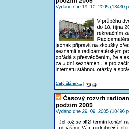
podzim 2005
Vydáno dne 19. 10. 2005 (13430 p
V průběhu dv
do 18. října 
rekreačním za
Radioamatérsk
jednak připravit na zkoušky pře
seznámit s radioamatérským pro
pořádá s přesvědčením, že ales
za 6 dní seznámeni, je pro začín
internetu stáhnou otázky a sprá
Celý článek...
|
Časový rozvrh radioa
podzim 2005
Vydáno dne 29. 09. 2005 (10496 p
Jelikož se blíží termín konání
přinášíme Vám podrobnější inf