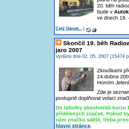
20. běh radio
bude v
Autok
ve dnech 19. 
Celý článek...
|
Skončil 19. běh Radi
jaro 2007
Vydáno dne 02. 05. 2007 (15474 p
Zkouškami př
24.dubna 200
Horním Jelení
Zde je sezna
postupně doplňovat volací značky
Do tabulky absolventů kurzu 
přidělených značek. Pokud by
nám značku sdělit, třeba pro
hlavní stránce
.