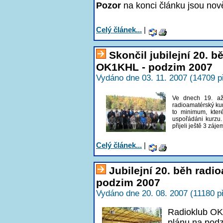
Pozor
na konci článku jsou nov
Celý článek...
|
Skončil jubilejní 20. 
OK1KHL - podzim 2007
Vydáno dne 03. 11. 2007 (14709 p
Ve dnech 19. až
radioamatérský kur
to minimum, kter
uspořádáni kurzu
přijeli ještě 3 záje
Celý článek...
|
Jubilejní 20. běh radi
podzim 2007
Vydáno dne 20. 08. 2007 (11180 p
Radioklub OK
plánu na podzi