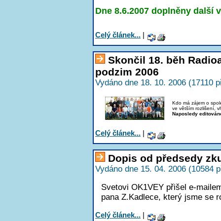
Dne 8.6.2007 doplněny další v
Celý článek...
|
Skončil 18. běh Radi
podzim 2006
Vydáno dne 18. 10. 2006 (17110 p
Kdo má zájem o společ
ve větším rozlišení, 
Naposledy editován
Celý článek...
|
Dopis od předsedy zk
Vydáno dne 15. 04. 2006 (10584 p
Svetovi OK1VEY přišel e-maile
pana Z.Kadlece, který jsme se ro
Celý článek...
|