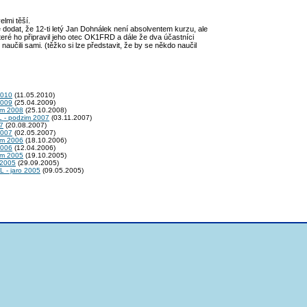
elmi těší.
dodat, že 12-ti letý Jan Dohnálek není absolventem kurzu, ale
eré ho připravil jeho otec OK1FRD a dále že dva účastníci
i naučili sami. (těžko si lze představit, že by se někdo naučil
2010
(11.05.2010)
2009
(25.04.2009)
im 2008
(25.10.2008)
L - podzim 2007
(03.11.2007)
07
(20.08.2007)
2007
(02.05.2007)
im 2006
(18.10.2006)
2006
(12.04.2006)
im 2005
(19.10.2005)
 2005
(29.09.2005)
L - jaro 2005
(09.05.2005)