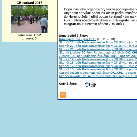
CB setkání 2017
Dopis nás jako organizátory kurzu pochopitelně v
Abychom se však nechlubili cizím peřím, musíme 
do Horního Jelení přijel pouze ke zkouškám na kt
kurzu, kteří absolvovali zkoušku z telegrafie, se j
telegrafii na 100zn/min během 7-mi dnů.)
zobrazení: 4252
Související články:
známka: 0
Kurz operátorů - jaro 2011
(23.11.2010)
Skončil 23. běh Radioamatérské školy OK1KHL - jaro 
Skončil 22. běh Radioamatérské školy OK1KHL - jaro 
Skončil 21. běh Radioamatérské školy OK1KHL - podz
Skončil jubilejní 20. běh Radioamatérské školy OK1KH
Jubilejní 20. běh radioamatérského kurzu - podzim 20
Skončil 19. běh Radioamatérské školy OK1KHL - jaro 
Skončil 18. běh Radioamatérské školy OK1KHL - podz
Skončil 17. běh Radioamatérské školy OK1KHL - jaro 
Skončil 16. běh Radioamatérské školy OK1KHL - podz
Časový rozvrh radioamatérské školy OK1KHL - podzim
Skončil rekordní 15. běh Radioamatérské školy OK1KH
Celý článek
|