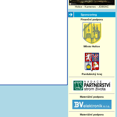
Holice - Kamenec - JO80AC
Sponzoring
Finanční podpora
Město Holice
Pardubický kraj
Materiální podpora
Materiální podpora