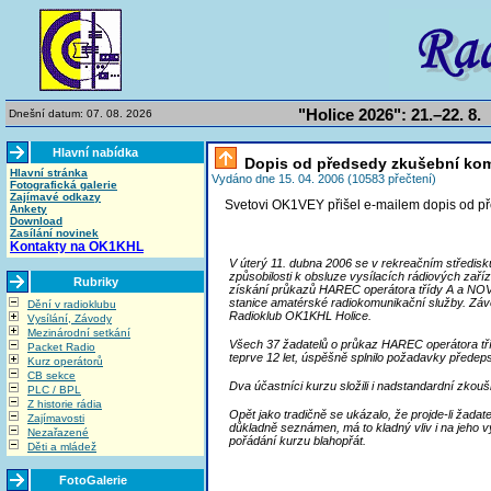
"Holice 2026": 21.–22. 8.
Dnešní datum: 07. 08. 2026
Hlavní nabídka
Dopis od předsedy zkušební ko
Hlavní stránka
Vydáno dne 15. 04. 2006 (10583 přečtení)
Fotografická galerie
Zajímavé odkazy
Svetovi OK1VEY přišel e-mailem dopis od př
Ankety
Download
Zasílání novinek
Kontakty na OK1KHL
V úterý 11. dubna 2006 se v rekreačním středisk
způsobilosti k obsluze vysílacích rádiových zaří
Rubriky
získání průkazů HAREC operátora třídy A a NOVIC
stanice amatérské radiokomunikační služby. Záv
Dění v radioklubu
Radioklub OK1KHL Holice.
Vysílání, Závody
Mezinárodní setkání
Všech 37 žadatelů o průkaz HAREC operátora tří
Packet Radio
teprve 12 let, úspěšně splnilo požadavky předep
Kurz operátorů
CB sekce
Dva účastníci kurzu složili i nadstandardní zkouš
PLC / BPL
Z historie rádia
Opět jako tradičně se ukázalo, že projde-li žad
Zajímavosti
důkladně seznámen, má to kladný vliv i na jeho
Nezařazené
pořádání kurzu blahopřát.
Děti a mládež
FotoGalerie