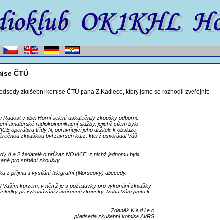
mise ČTÚ
edsedy zkušební komise ČTÚ pana Z.Kadlece, který jsme se rozhodli zveřejnit:
u Radost v obci Horní Jelení uskutečnily zkoušky odborné
zení amatérské radiokomunikační služby, jejichž cílem bylo
E operátora třídy N, opravňující jeho držitele k obsluze
ěrečnou zkouškou byl završen kurz, který uspořádal Váš
dy A a 2 žadatelé o průkaz NOVICE, z nichž jednomu bylo
sané pro splnění zkoušky.
ku z příjmu a vysílání telegrafní (Morseovy) abecedy.
atel Vaším kurzem, v němž je s požadavky pro vykonání zkoušky
 výsledky při vykonávání závěrečné zkoušky. Mohu Vám proto k
Zdeněk K a d l e c
předseda zkušební komise AVRS