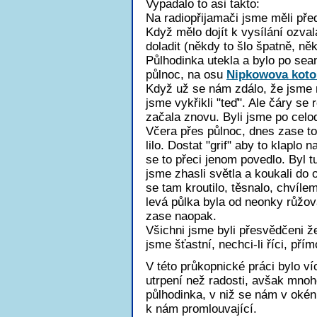
Vypadalo to asi takto:
Na radiopřijamači jsme měli př
Když mělo dojít k vysílání ozva
doladit (někdy to šlo špatně, ně
Půlhodinka utekla a bylo po sea
půlnoc, na osu
Nipkowova koto
Když už se nám zdálo, že jsme 
jsme vykřikli "teď". Ale čáry se
začala znovu. Byli jsme po celo
Včera přes půlnoc, dnes zase to
lilo. Dostat "grif" aby to klaplo
se to přeci jenom povedlo. Byl 
jsme zhasli světla a koukali do
se tam kroutilo, těsnalo, chvíle
levá půlka byla od neonky růžov
zase naopak.
Všichni jsme byli přesvědčeni ž
jsme šťastní, nechci-li říci, přím
V této průkopnické práci bylo v
utrpení než radosti, avšak mnoho
půlhodinka, v niž se nám v okén
k nám promlouvající.