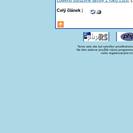
Löweho sdružené lampy z roku 1926.
(
Celý článek
|
Tento web site byl vytvořen prostřednict
Na této stránce použité názvy programo
nebo registrovanými oc