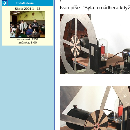
FotoGalerie
Ivan píše: "Byla to nádhera když 
Škola 2004-1 - 17
zobrazení: 7557
známka: 3.00