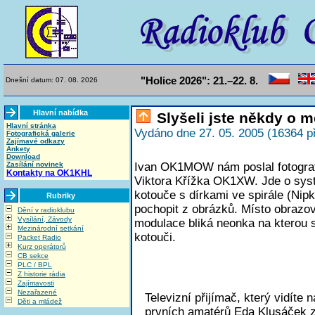
"Holice 2026": 21.–22. 8.
Dnešní datum: 07. 08. 2026
Hlavní nabídka
Slyšeli jste někdy o m
Hlavní stránka
Vydáno dne 27. 05. 2005 (16364 p
Fotografická galerie
Zajímavé odkazy
Ankety
Download
Zasílání novinek
Ivan OK1MOW nám poslal fotografi
Kontakty na OK1KHL
Viktora Křížka OK1XW. Jde o syst
kotouče s dírkami ve spirále (Nip
Rubriky
pochopit z obrázků. Místo obrazov
Dění v radioklubu
Vysílání, Závody
modulace bliká neonka na kterou 
Mezinárodní setkání
kotouči.
Packet Radio
Kurz operátorů
CB sekce
PLC / BPL
Z historie rádia
Zajímavosti
Nezařazené
Televizní přijímač, který vidíte n
Děti a mládež
prvních amatérů Eda Klusáček z