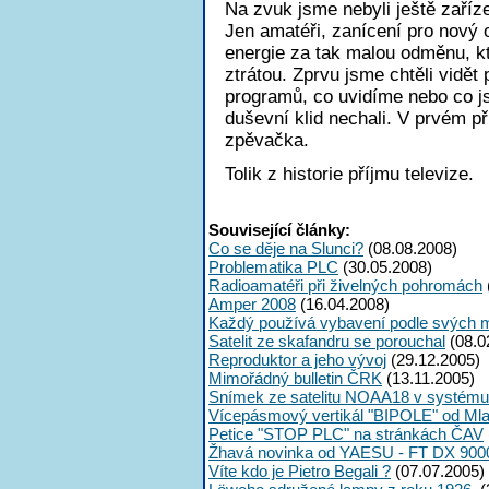
Na zvuk jsme nebyli ještě zaříze
Jen amatéři, zanícení pro nový o
energie za tak malou odměnu, kt
ztrátou. Zprvu jsme chtěli vidět
programů, co uvidíme nebo co js
duševní klid nechali. V prvém př
zpěvačka.
Tolik z historie příjmu televize.
Související články:
Co se děje na Slunci?
(08.08.2008)
Problematika PLC
(30.05.2008)
Radioamatéři při živelných pohromách
Amper 2008
(16.04.2008)
Každý používá vybavení podle svých m
Satelit ze skafandru se porouchal
(08.0
Reproduktor a jeho vývoj
(29.12.2005)
Mimořádný bulletin ČRK
(13.11.2005)
Snímek ze satelitu NOAA18 v systém
Vícepásmový vertikál "BIPOLE" od Ml
Petice "STOP PLC" na stránkách ČAV
Žhavá novinka od YAESU - FT DX 900
Víte kdo je Pietro Begali ?
(07.07.2005)