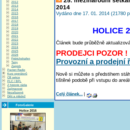
25. mezinárodní setká
2012
2014
2013
2014
Vydáno dne 17. 01. 2014 (21780 p
2015
2016
2017
2018
HOLICE 2
2019
2020
2021
2022
Článek bude průběžně aktualizová
2023
2024
PRODEJCI POZOR !
2025
2026
Fridrichshafen
Provozní a prodejní 
Tatry
Zagreb
Packet Radio
Nově si můžete s předstihem stá
Kurz operátorů
CB sekce
tištěné podobě při vstupu do areál
PLC / BPL
Z historie rádia
Zajímavosti
Nezařazené
Celý článek...
|
Děti a mládež
FotoGalerie
Holice 2016