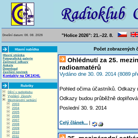
"Holice 2026": 21.–22. 8.
Dnešní datum: 06. 08. 2026
Počet zobrazených č
Hlavní nabídka
Hlavní stránka
Ohlédnutí za 25. mezi
Fotografická galerie
Zajímavé odkazy
Ankety
radioamatérů
Download
Zasílání novinek
Vydáno dne 30. 09. 2014 (8089 př
Kontakty na OK1KHL
Rubriky
Pohled očima účastníků. Odkazy na
Dění v radioklubu
Vysílání, Závody
Odkazy budou průběžně doplňová
Mezinárodní setkání
2003
Poslední 30. 9. 2014
2004
2005
2006
2007
Celý článek...
|
2008
2009
2010
2011