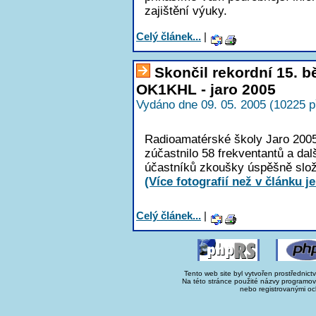
zajištění výuky.
Celý článek...
|
Skončil rekordní 15. 
OK1KHL - jaro 2005
Vydáno dne 09. 05. 2005 (10225 p
Radioamatérské školy Jaro 2005
zúčastnilo 58 frekventantů a dal
účastníků zkoušky úspěšně složil
(Více fotografií než v článku je
Celý článek...
|
Tento web site byl vytvořen prostřednict
Na této stránce použité názvy programo
nebo registrovanými oc