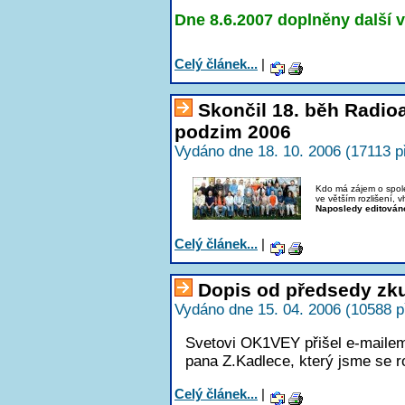
Dne 8.6.2007 doplněny další v
Celý článek...
|
Skončil 18. běh Radi
podzim 2006
Vydáno dne 18. 10. 2006 (17113 p
Kdo má zájem o společ
ve větším rozlišení, 
Naposledy editován
Celý článek...
|
Dopis od předsedy zk
Vydáno dne 15. 04. 2006 (10588 p
Svetovi OK1VEY přišel e-maile
pana Z.Kadlece, který jsme se ro
Celý článek...
|