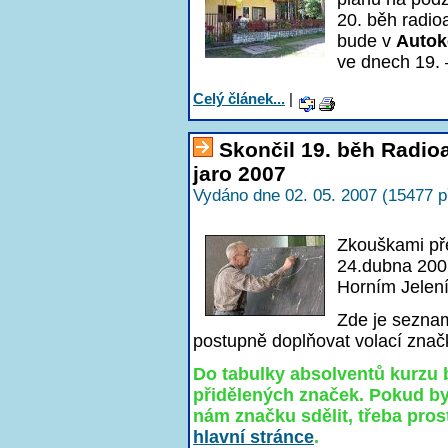
20. běh radio
bude v
Autok
ve dnech 19. 
Celý článek...
|
Skončil 19. běh Radi
jaro 2007
Vydáno dne 02. 05. 2007 (15477 p
Zkouškami př
24.dubna 200
Horním Jelení
Zde je sezna
postupně doplňovat volací značky
Do tabulky absolventů kurzu 
přidělených značek. Pokud by
nám značku sdělit, třeba pro
hlavní stránce
.