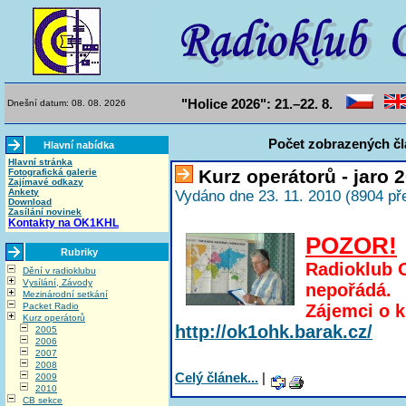
"Holice 2026": 21.–22. 8.
Dnešní datum: 08. 08. 2026
Počet zobrazených čl
Hlavní nabídka
Hlavní stránka
Kurz operátorů - jaro 
Fotografická galerie
Zajímavé odkazy
Ankety
Vydáno dne 23. 11. 2010 (8904 př
Download
Zasílání novinek
Kontakty na OK1KHL
POZOR!
Rubriky
Radioklub 
Dění v radioklubu
Vysílání, Závody
nepořádá.
Mezinárodní setkání
Packet Radio
Zájemci o k
Kurz operátorů
http://ok1ohk.barak.cz/
2005
2006
2007
2008
Celý článek...
|
2009
2010
CB sekce