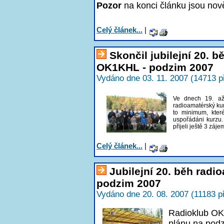
Pozor
na konci článku jsou nov
Celý článek...
|
Skončil jubilejní 20. 
OK1KHL - podzim 2007
Vydáno dne 03. 11. 2007 (14713 p
Ve dnech 19. až
radioamatérský kur
to minimum, kter
uspořádáni kurzu
přijeli ještě 3 záje
Celý článek...
|
Jubilejní 20. běh radi
podzim 2007
Vydáno dne 20. 08. 2007 (11183 p
Radioklub OK
plánu na podzi