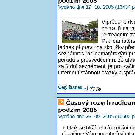
podzim 2005
Vydáno dne 19. 10. 2005 (13434 p
V průběhu dv
do 18. října 
rekreačním za
Radioamatérsk
jednak připravit na zkoušky pře
seznámit s radioamatérským pro
pořádá s přesvědčením, že ales
za 6 dní seznámeni, je pro začín
internetu stáhnou otázky a sprá
Celý článek...
|
Časový rozvrh radioa
podzim 2005
Vydáno dne 29. 09. 2005 (10500 p
Jelikož se blíží termín konání
přinášíme Vám podrobnější inf