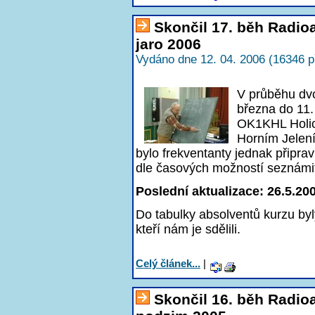
Skončil 17. běh Radi
jaro 2006
Vydáno dne 12. 04. 2006 (16346 p
V průběhu dv
března do 11
OK1KHL Holic
Horním Jelení
bylo frekventanty jednak připra
dle časových možností seznámi
Poslední aktualizace: 26.5.20
Do tabulky absolventů kurzu byl
kteří nám je sdělili.
Celý článek...
|
Skončil 16. běh Radi