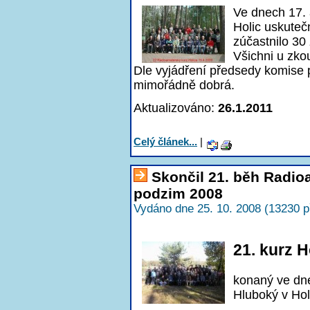
Ve dnech 17.
Holic uskuteč
zúčastnilo 30
Všichni u zko
Dle vyjádření předsedy komise 
mimořádně dobrá.
Aktualizováno:
26.1.2011
Celý článek...
|
Skončil 21. běh Radi
podzim 2008
Vydáno dne 25. 10. 2008 (13230 p
21. kurz H
konaný ve dn
Hluboký v Hol