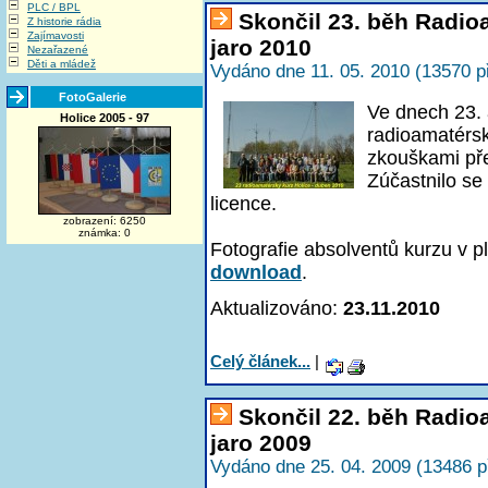
PLC / BPL
Skončil 23. běh Radi
Z historie rádia
Zajímavosti
jaro 2010
Nezařazené
Děti a mládež
Vydáno dne 11. 05. 2010 (13570 p
FotoGalerie
Ve dnech 23. 
Holice 2005 - 97
radioamatérsk
zkouškami př
Zúčastnilo se
licence.
zobrazení: 6250
známka: 0
Fotografie absolventů kurzu v p
download
.
Aktualizováno:
23.11.2010
Celý článek...
|
Skončil 22. běh Radi
jaro 2009
Vydáno dne 25. 04. 2009 (13486 p