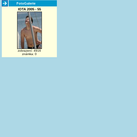
FotoGalerie
IOTA 2005 - 55
zobrazení: 4916
známka: 0