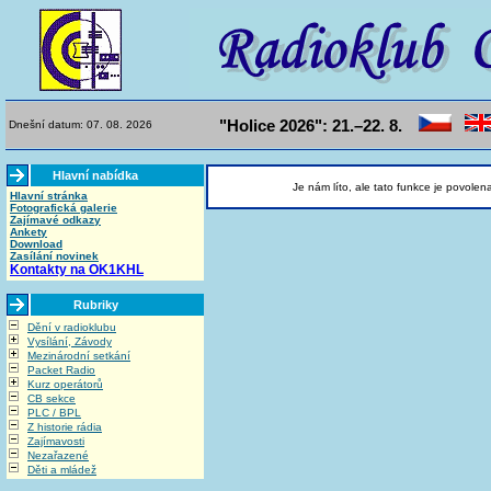
"Holice 2026": 21.–22. 8.
Dnešní datum: 07. 08. 2026
Hlavní nabídka
Je nám líto, ale tato funkce je povolen
Hlavní stránka
Fotografická galerie
Zajímavé odkazy
Ankety
Download
Zasílání novinek
Kontakty na OK1KHL
Rubriky
Dění v radioklubu
Vysílání, Závody
Mezinárodní setkání
Packet Radio
Kurz operátorů
CB sekce
PLC / BPL
Z historie rádia
Zajímavosti
Nezařazené
Děti a mládež