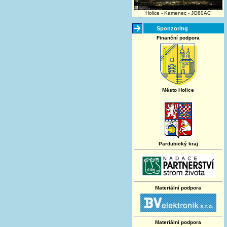
Holice - Kamenec - JO80AC
Sponzoring
Finanční podpora
Město Holice
Pardubický kraj
Materiální podpora
Materiální podpora