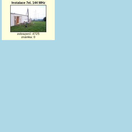
Instalace 7el. 144 MHz
zobrazení: 4725
známka: 0