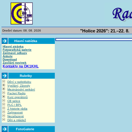
"Holice 2026": 21.–22. 8.
Dnešní datum: 08. 08. 2026
Hlavní nabídka
Hlavní stránka
Fotografická galerie
Zajímavé odkazy
Ankety
Download
Zasílání novinek
Kontakty na OK1KHL
Rubriky
Dění v radioklubu
Vysílání, Závody
Mezinárodní setkání
Packet Radio
Kurz operátorů
CB sekce
PLC / BPL
Z historie rádia
Zajímavosti
Nezařazené
Děti a mládež
FotoGalerie