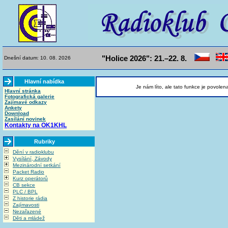
"Holice 2026": 21.–22. 8.
Dnešní datum: 10. 08. 2026
Hlavní nabídka
Je nám líto, ale tato funkce je povolen
Hlavní stránka
Fotografická galerie
Zajímavé odkazy
Ankety
Download
Zasílání novinek
Kontakty na OK1KHL
Rubriky
Dění v radioklubu
Vysílání, Závody
Mezinárodní setkání
Packet Radio
Kurz operátorů
CB sekce
PLC / BPL
Z historie rádia
Zajímavosti
Nezařazené
Děti a mládež