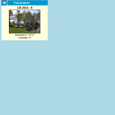
FotoGalerie
CB 2015 - 8
zobrazení: 3717
známka: 0