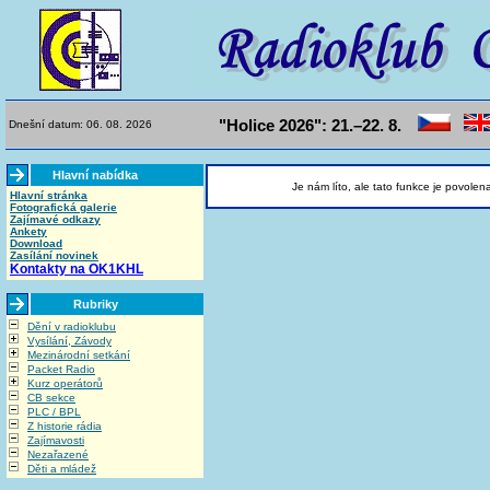
"Holice 2026": 21.–22. 8.
Dnešní datum: 06. 08. 2026
Hlavní nabídka
Je nám líto, ale tato funkce je povolen
Hlavní stránka
Fotografická galerie
Zajímavé odkazy
Ankety
Download
Zasílání novinek
Kontakty na OK1KHL
Rubriky
Dění v radioklubu
Vysílání, Závody
Mezinárodní setkání
Packet Radio
Kurz operátorů
CB sekce
PLC / BPL
Z historie rádia
Zajímavosti
Nezařazené
Děti a mládež