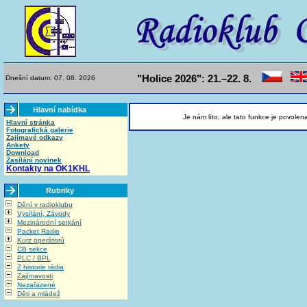
"Holice 2026": 21.–22. 8.
Dnešní datum: 07. 08. 2026
Hlavní nabídka
Je nám líto, ale tato funkce je povolen
Hlavní stránka
Fotografická galerie
Zajímavé odkazy
Ankety
Download
Zasílání novinek
Kontakty na OK1KHL
Rubriky
Dění v radioklubu
Vysílání, Závody
Mezinárodní setkání
Packet Radio
Kurz operátorů
CB sekce
PLC / BPL
Z historie rádia
Zajímavosti
Nezařazené
Děti a mládež