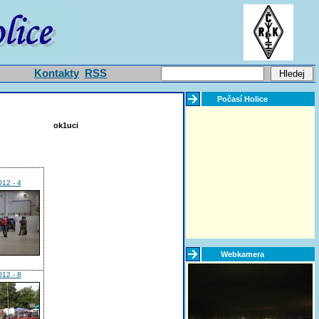
Kontakty
RSS
Počasí Holice
ok1uci
012 - 4
Webkamera
012 - 8