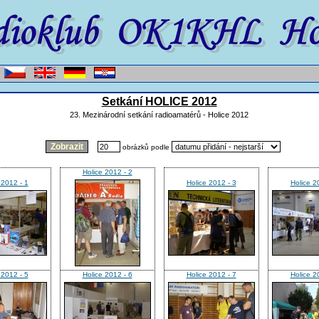
Setkání HOLICE 2012
23. Mezinárodní setkání radioamatérů - Holice 2012
obrázků podle
Holice 2012 - 2
 2012 - 1
Holice 2012 - 3
Holice 2
 2012 - 5
Holice 2012 - 6
Holice 2012 - 7
Holice 2