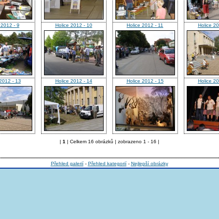
 2012 - 9
Holice 2012 - 10
Holice 2012 - 11
Holice 20
2012 - 13
Holice 2012 - 14
Holice 2012 - 15
Holice 20
|
1
| Celkem 16 obrázků | zobrazeno 1 - 16 |
Přehled galerií
-
Přehled kategorií
-
Nejlepší obrázky