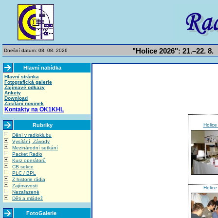
"Holice 2026": 21.–22. 8.
Dnešní datum: 08. 08. 2026
Hlavní nabídka
Hlavní stránka
Fotografická galerie
Zajímavé odkazy
Ankety
Download
Zasílání novinek
Kontakty na OK1KHL
Rubriky
Holice
Dění v radioklubu
Vysílání, Závody
Mezinárodní setkání
Packet Radio
Kurz operátorů
CB sekce
PLC / BPL
Z historie rádia
Zajímavosti
Holice
Nezařazené
Děti a mládež
FotoGalerie