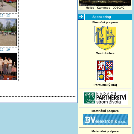
Holice - Kamenec - JO80AC
12 - 12
Sponzoring
Finanční podpora
12 - 16
Město Holice
Pardubický kraj
Materiální podpora
Materiální podpora