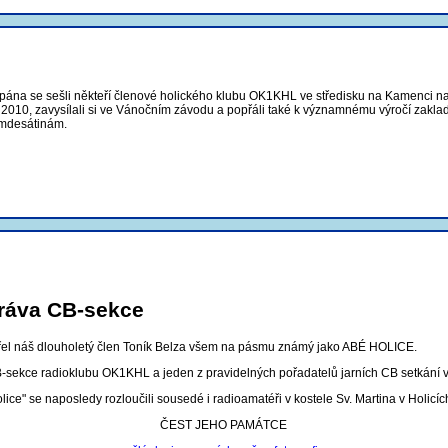
a se sešli někteří členové holického klubu OK1KHL ve středisku na Kamenci nad 
2010, zavysílali si ve Vánočním závodu a popřáli také k významnému výročí zaklada
smdesátinám.
ráva CB-sekce
mřel náš dlouholetý člen Toník Belza všem na pásmu známý jako ABÉ HOLICE.
-sekce radioklubu OK1KHL a jeden z pravidelných pořadatelů jarních CB setkání v
ice" se naposledy rozloučili sousedé i radioamatéři v kostele Sv. Martina v Holicí
ČEST JEHO PAMÁTCE