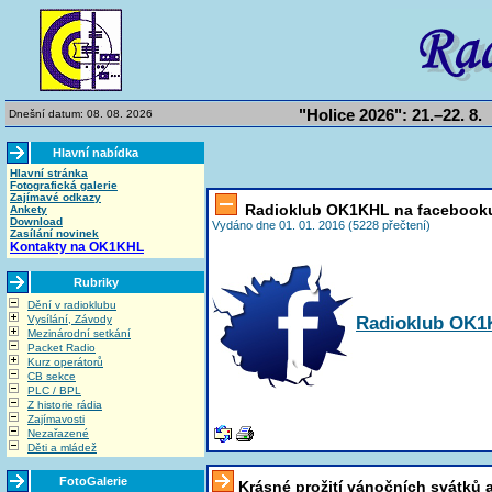
"Holice 2026": 21.–22. 8.
Dnešní datum: 08. 08. 2026
Hlavní nabídka
Hlavní stránka
Fotografická galerie
Zajímavé odkazy
Radioklub OK1KHL na facebook
Ankety
Download
Vydáno dne 01. 01. 2016 (5228 přečtení)
Zasílání novinek
Kontakty na OK1KHL
Rubriky
Dění v radioklubu
Radioklub OK1K
Vysílání, Závody
Mezinárodní setkání
Packet Radio
Kurz operátorů
CB sekce
PLC / BPL
Z historie rádia
Zajímavosti
Nezařazené
Děti a mládež
FotoGalerie
Krásné prožití vánočních svátků 