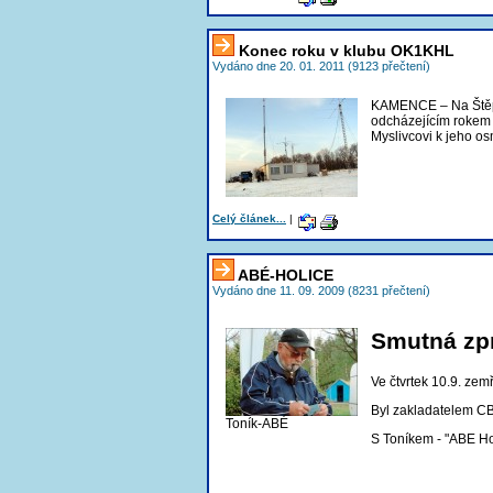
Konec roku v klubu OK1KHL
Vydáno dne 20. 01. 2011 (9123 přečtení)
KAMENCE – Na Štěpán
odcházejícím rokem 
Myslivcovi k jeho o
Celý článek...
|
ABÉ-HOLICE
Vydáno dne 11. 09. 2009 (8231 přečtení)
Smutná zp
Ve čtvrtek 10.9. ze
Byl zakladatelem CB
Toník-ABÉ
S Toníkem - "ABE Hol