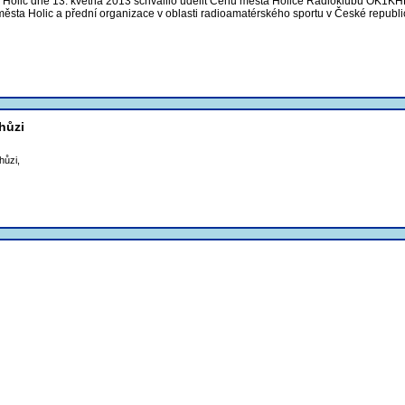
a Holic dne 13. května 2013 schválilo udělit Cenu města Holice Radioklubu OK1KHL
ěsta Holic a přední organizace v oblasti radioamatérského sportu v České republi
hůzi
hůzi,