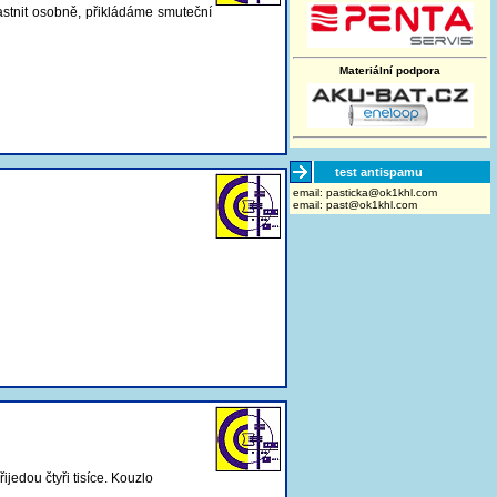
astnit osobně, přikládáme smuteční
Materiální podpora
test antispamu
email:
moc.lhk1ko@akcitsap
email:
past@ok1khl.com
jedou čtyři tisíce. Kouzlo