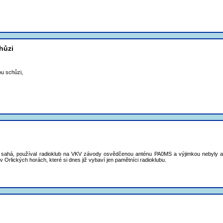
hůzi
u schůzi,
sahá, používal radioklub na VKV závody osvědčenou anténu PA0MS a výjimkou nebyly ani k
rlických horách, které si dnes již vybaví jen pamětníci radioklubu.