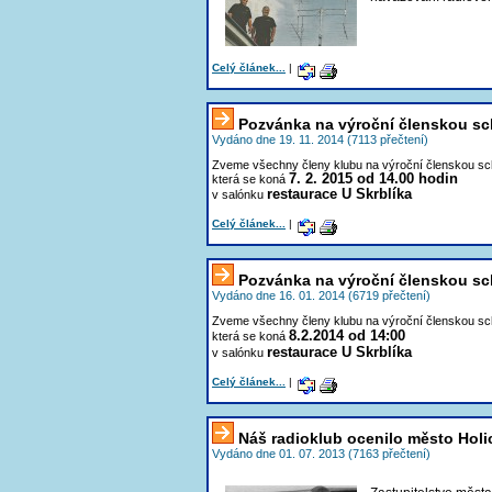
Celý článek...
|
Pozvánka na výroční členskou sc
Vydáno dne 19. 11. 2014 (7113 přečtení)
Zveme všechny členy klubu na výroční členskou sc
7. 2. 2015 od 14.00 hodin
která se koná
restaurace U Skrblíka
v salónku
Celý článek...
|
Pozvánka na výroční členskou sc
Vydáno dne 16. 01. 2014 (6719 přečtení)
Zveme všechny členy klubu na výroční členskou sc
8.2.2014 od 14:00
která se koná
restaurace U Skrblíka
v salónku
Celý článek...
|
Náš radioklub ocenilo město Holi
Vydáno dne 01. 07. 2013 (7163 přečtení)