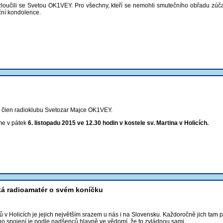
loučili se Svetou OK1VEY. Pro všechny, kteří se nemohli smutečního obřadu zúč
ní kondolence.
l člen radioklubu Svetozar Majce OK1VEY.
me v pátek
6. listopadu 2015 ve 12.30 hodin v kostele sv. Martina v Holicích.
íká radioamatér o svém koníčku
 v Holicích je jejich největším srazem u nás i na Slovensku. Každoročně jich tam při
o spojení je podle nadšenců hlavně ve vědomí, že to zvládnou sami.