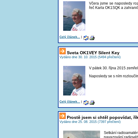
Včera jsme se naposledy roz
řeč Karla OK1SQK a zahranič
Celý článek...
|
Sveta OK1VEY Silent Key
Vydáno dne 30. 10. 2015 (5494 přečtení)
V pátek 30. října 2015 zemře
Naposledy se s ním rozloučí
Celý článek...
|
Prostě jsem si chtěl popovídat, ř
Vydáno dne 25. 08. 2015 (7397 přečtení)
Setkání radioamatérů
navazování radiovéh