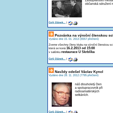
Zastupitelstvo měst
občanská sdružení m
Celý článek...
|
Pozvánka na výroční členskou sc
Vydáno dne 15. 01. 2013 (6557 přečtení)
Zveme všechny členy klubu na výroční členskou sc
16.2.2013 od 15:00
která se koná
restaurace U Skrblíka
v salónku
Celý článek...
|
Navždy odešel Václav Kyncl
Vydáno dne 28. 11. 2012 (7795 přečtení)
náš dlouholetý člen
a spolupracovník při
radioamatérských
setkáních.
Celý článek...
|