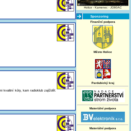
Holice - Kamenec - JO80AC
Sponzoring
Finanční podpora
Město Holice
Pardubický kraj
valitní kóty, kam radioklub zajížděl.
Materiální podpora
Materiální podpora