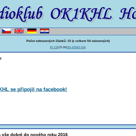
Počet zobrazených článků: 15 (z celkem 54 nalezených)
|
0-15
|15-30|
30-45
|
45-54
|
u
HL se připojil na facebook!
a vše dobré do nového roku 2016