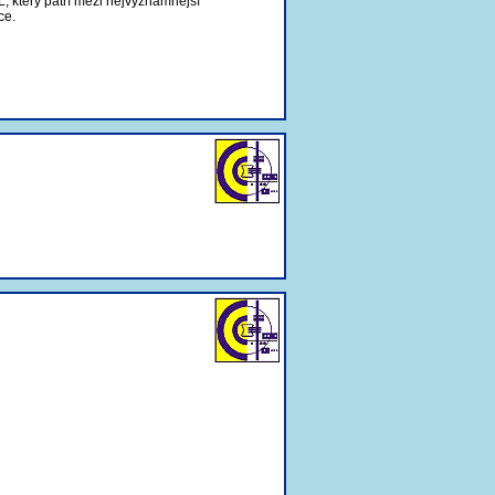
, který patří mezi nejvýznamnější
ce.