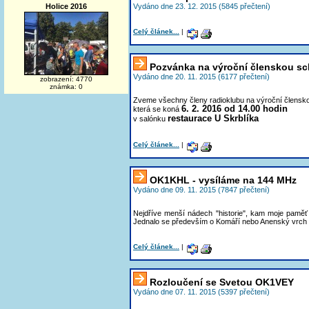
Holice 2016
Vydáno dne 23. 12. 2015 (5845 přečtení)
Celý článek...
|
Pozvánka na výroční členskou sc
Vydáno dne 20. 11. 2015 (6177 přečtení)
zobrazení: 4770
známka: 0
Zveme všechny členy radioklubu na výroční člensko
6. 2. 2016 od 14.00 hodin
která se koná
restaurace U Skrblíka
v salónku
Celý článek...
|
OK1KHL - vysíláme na 144 MHz
Vydáno dne 09. 11. 2015 (7847 přečtení)
Nejdříve menší nádech "historie", kam moje paměť 
Jednalo se především o Komáří nebo Anenský vrch v O
Celý článek...
|
Rozloučení se Svetou OK1VEY
Vydáno dne 07. 11. 2015 (5397 přečtení)