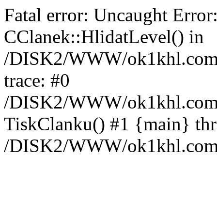
Fatal error: Uncaught Error
CClanek::HlidatLevel() in
/DISK2/WWW/ok1khl.com/w
trace: #0
/DISK2/WWW/ok1khl.com/w
TiskClanku() #1 {main} th
/DISK2/WWW/ok1khl.com/w