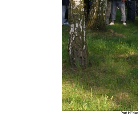
Pod břízka