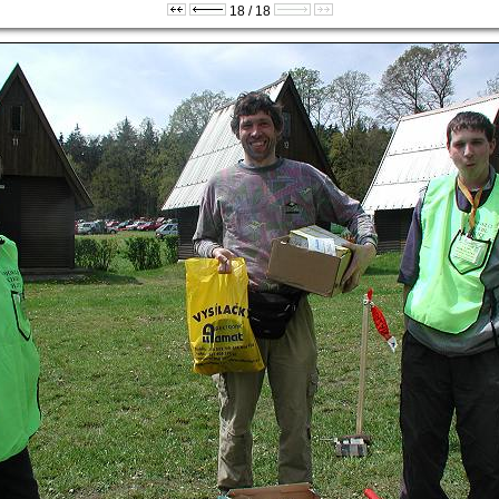
18 / 18