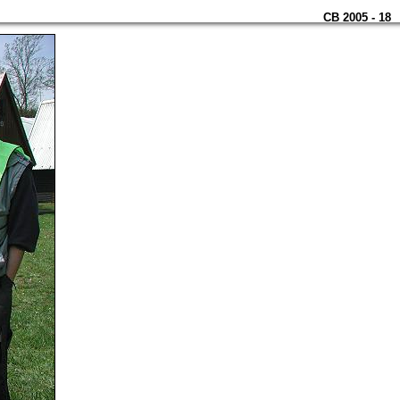
CB 2005 - 18