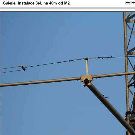
Galerie:
Instalace 3el. na 40m od M2