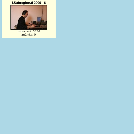
I.Subregionál 2006 - 6
zobrazení: 5434
známka: 0