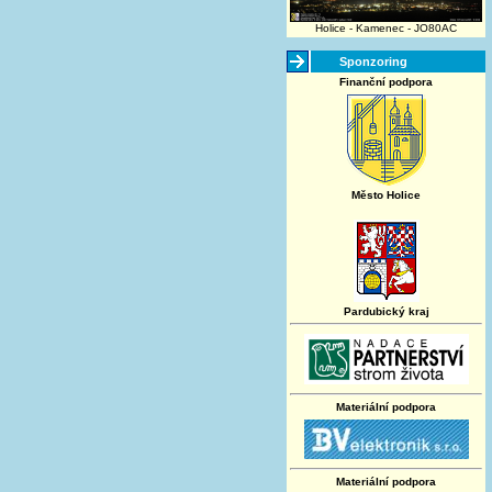
Holice - Kamenec - JO80AC
Sponzoring
Finanční podpora
Město Holice
Pardubický kraj
Materiální podpora
Materiální podpora