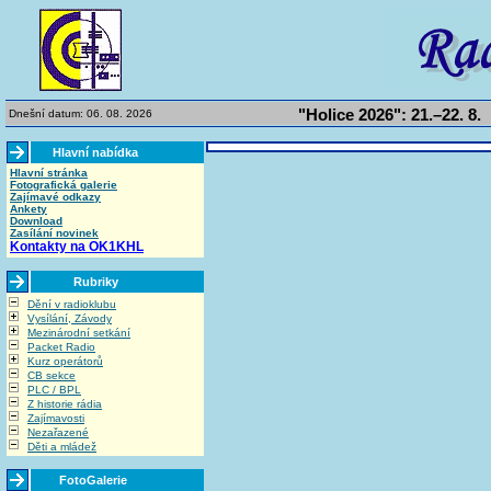
"Holice 2026": 21.–22. 8.
Dnešní datum: 06. 08. 2026
Hlavní nabídka
Hlavní stránka
Fotografická galerie
Zajímavé odkazy
Ankety
Download
Zasílání novinek
Kontakty na OK1KHL
Rubriky
Dění v radioklubu
Vysílání, Závody
Mezinárodní setkání
Packet Radio
Kurz operátorů
CB sekce
PLC / BPL
Z historie rádia
Zajímavosti
Nezařazené
Děti a mládež
FotoGalerie