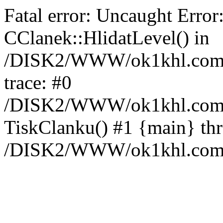
Fatal error: Uncaught Error
CClanek::HlidatLevel() in
/DISK2/WWW/ok1khl.com/w
trace: #0
/DISK2/WWW/ok1khl.com/w
TiskClanku() #1 {main} th
/DISK2/WWW/ok1khl.com/w