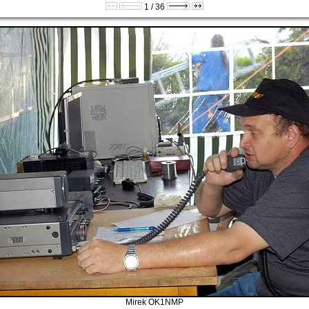
1 / 36
Mirek OK1NMP