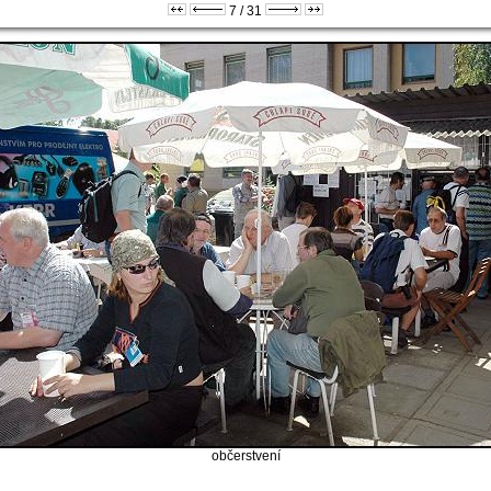
7 / 31
občerstvení