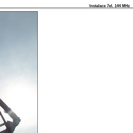
Instalace 7el. 144 MHz